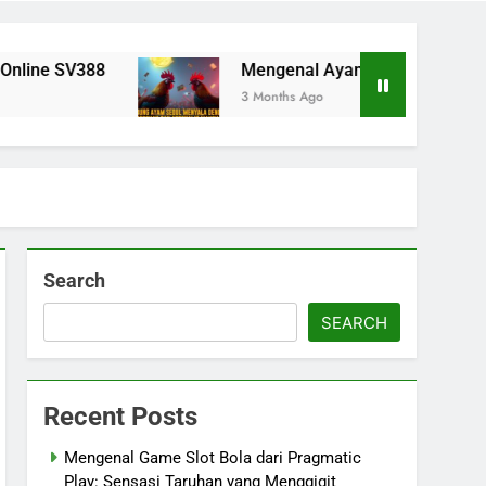
8
Mengenal Ayam Bangkok, Raja Sabung Aya
3 Months Ago
Search
SEARCH
Recent Posts
Mengenal Game Slot Bola dari Pragmatic
Play: Sensasi Taruhan yang Menggigit