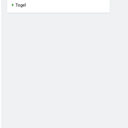
Togel