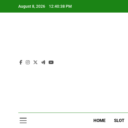
Skip
August 8, 2026
12:40:38 PM
to
content
HOME
SLOT