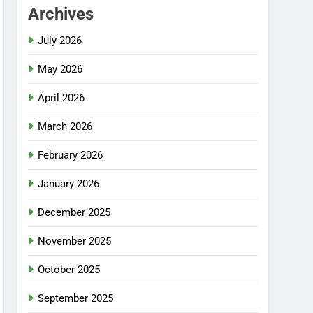
Archives
July 2026
May 2026
April 2026
March 2026
February 2026
January 2026
December 2025
November 2025
October 2025
September 2025