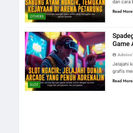
dan cara 
Read More
OTHERS
Spadeg
Game 
Adminn
Jelajahi
grafis me
Read More
SLOT