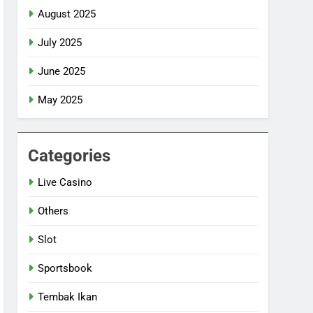
August 2025
July 2025
June 2025
May 2025
Categories
Live Casino
Others
Slot
Sportsbook
Tembak Ikan