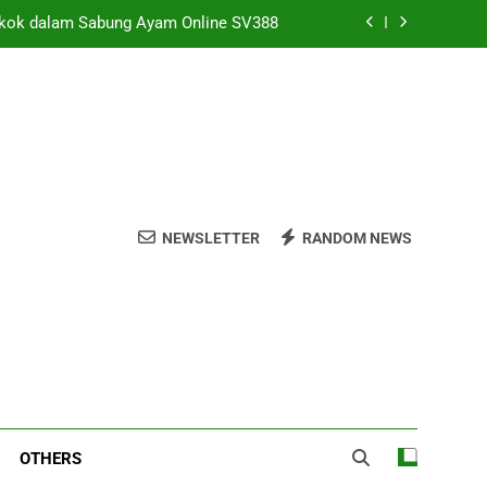
ok dalam Sabung Ayam Online SV388
g Ayam dengan Odds Terbaik di SV388
gkok: Raja Sabung Ayam dengan SV388
 Play: Sensasi Taruhan yang Menggigit
ok dalam Sabung Ayam Online SV388
NEWSLETTER
RANDOM NEWS
g Ayam dengan Odds Terbaik di SV388
gkok: Raja Sabung Ayam dengan SV388
OTHERS