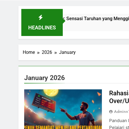
la dari Pragmatic Play: Sensasi Taruhan yang Menggigit
HEADLINES
Home
2026
January
January 2026
Rahasi
Over/U
Adminn
Panduan l
Pelajari 