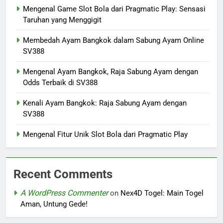
Mengenal Game Slot Bola dari Pragmatic Play: Sensasi
Taruhan yang Menggigit
Membedah Ayam Bangkok dalam Sabung Ayam Online
SV388
Mengenal Ayam Bangkok, Raja Sabung Ayam dengan
Odds Terbaik di SV388
Kenali Ayam Bangkok: Raja Sabung Ayam dengan
SV388
Mengenal Fitur Unik Slot Bola dari Pragmatic Play
Recent Comments
A WordPress Commenter
on
Nex4D Togel: Main Togel
Aman, Untung Gede!