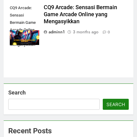
CQ9 Arcade: Sensasi Bermain
CQ9 Arcade:
Game Arcade Online yang
Sensasi
Mengasyikkan
Bermain Game
Arcade Online
adminn1
3 months ago
0
yang
Mengasyikkan
Search
SEARCH
Recent Posts