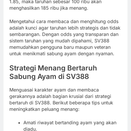
1.85, maka taruhan sebesar 100 ribu akan
menghasilkan 185 ribu jika menang.
Mengetahui cara membaca dan menghitung odds
adalah kunci agar taruhan lebih strategis dan tidak
sembarangan. Dengan odds yang transparan dan
sistem taruhan yang mudah dipahami, SV388
memudahkan pengguna baru maupun veteran
untuk menikmati sabung ayam dengan nyaman.
Strategi Menang Bertaruh
Sabung Ayam di SV388
Menguasai karakter ayam dan membaca
gerakannya adalah bagian krusial dari strategi
bertaruh di SV388. Berikut beberapa tips untuk
meningkatkan peluang menang:
Amati riwayat bertanding ayam yang akan
diadu.