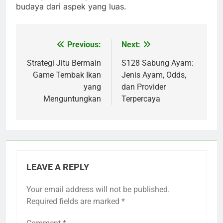
budaya dari aspek yang luas.
Previous:
Next:
Post
navigation
Strategi Jitu Bermain
S128 Sabung Ayam:
Game Tembak Ikan
Jenis Ayam, Odds,
yang
dan Provider
Menguntungkan
Terpercaya
LEAVE A REPLY
Your email address will not be published.
Required fields are marked
*