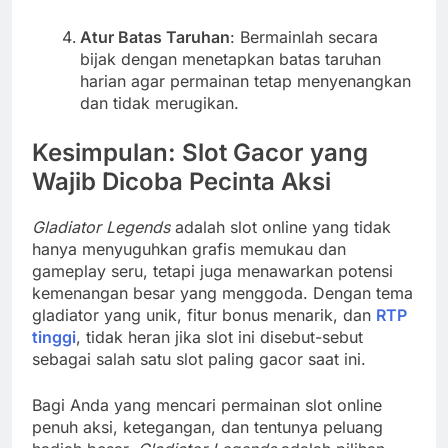
Atur Batas Taruhan
: Bermainlah secara
bijak dengan menetapkan batas taruhan
harian agar permainan tetap menyenangkan
dan tidak merugikan.
Kesimpulan: Slot Gacor yang
Wajib Dicoba Pecinta Aksi
Gladiator Legends
adalah slot online yang tidak
hanya menyuguhkan grafis memukau dan
gameplay seru, tetapi juga menawarkan potensi
kemenangan besar yang menggoda. Dengan tema
gladiator yang unik, fitur bonus menarik, dan
RTP
tinggi
, tidak heran jika slot ini disebut-sebut
sebagai salah satu slot paling gacor saat ini.
Bagi Anda yang mencari permainan slot online
penuh aksi, ketegangan, dan tentunya peluang