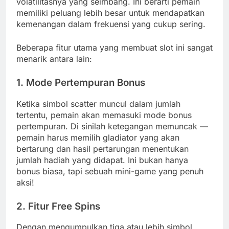
volatilitasnya yang seimbang. Ini berarti pemain
memiliki peluang lebih besar untuk mendapatkan
kemenangan dalam frekuensi yang cukup sering.
Beberapa fitur utama yang membuat slot ini sangat
menarik antara lain:
1. Mode Pertempuran Bonus
Ketika simbol scatter muncul dalam jumlah
tertentu, pemain akan memasuki mode bonus
pertempuran. Di sinilah ketegangan memuncak —
pemain harus memilih gladiator yang akan
bertarung dan hasil pertarungan menentukan
jumlah hadiah yang didapat. Ini bukan hanya
bonus biasa, tapi sebuah mini-game yang penuh
aksi!
2. Fitur Free Spins
Dengan mengumpulkan tiga atau lebih simbol