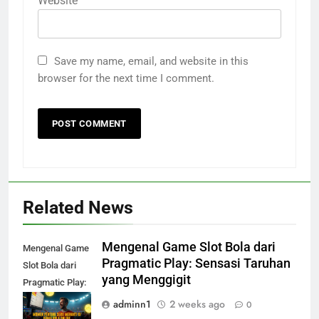
Website
Save my name, email, and website in this
browser for the next time I comment.
Related News
Mengenal Game Slot Bola dari
Mengenal Game
Pragmatic Play: Sensasi Taruhan
Slot Bola dari
yang Menggigit
Pragmatic Play:
Sensasi Taruhan
adminn1
2 weeks ago
0
yang Menggigit