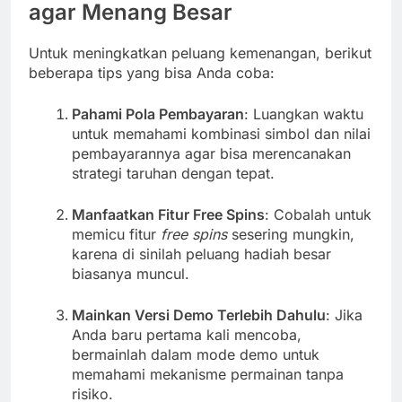
agar Menang Besar
Untuk meningkatkan peluang kemenangan, berikut
beberapa tips yang bisa Anda coba:
Pahami Pola Pembayaran
: Luangkan waktu
untuk memahami kombinasi simbol dan nilai
pembayarannya agar bisa merencanakan
strategi taruhan dengan tepat.
Manfaatkan Fitur Free Spins
: Cobalah untuk
memicu fitur
free spins
sesering mungkin,
karena di sinilah peluang hadiah besar
biasanya muncul.
Mainkan Versi Demo Terlebih Dahulu
: Jika
Anda baru pertama kali mencoba,
bermainlah dalam mode demo untuk
memahami mekanisme permainan tanpa
risiko.