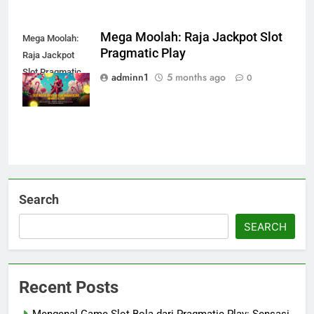
Mega Moolah: Raja Jackpot Slot
Mega Moolah:
Pragmatic Play
Raja Jackpot
Slot Pragmatic
adminn1
5 months ago
0
Play
Search
SEARCH
Recent Posts
Mengenal Game Slot Bola dari Pragmatic Play: Sensasi