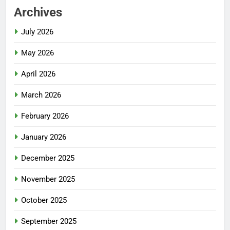
Archives
July 2026
May 2026
April 2026
March 2026
February 2026
January 2026
December 2025
November 2025
October 2025
September 2025