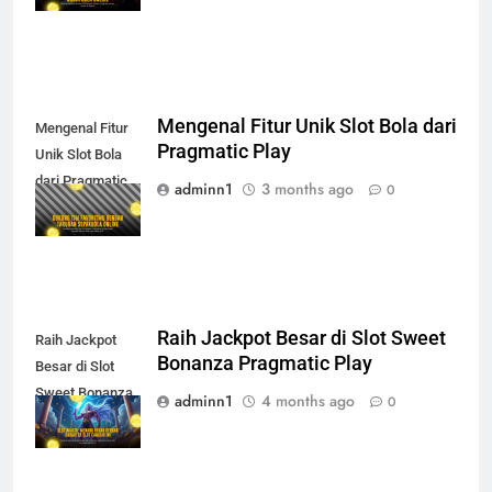
Mengenal Fitur Unik Slot Bola dari
Mengenal Fitur
Pragmatic Play
Unik Slot Bola
dari Pragmatic
adminn1
3 months ago
0
Play
Raih Jackpot Besar di Slot Sweet
Raih Jackpot
Bonanza Pragmatic Play
Besar di Slot
Sweet Bonanza
adminn1
4 months ago
0
Pragmatic Play