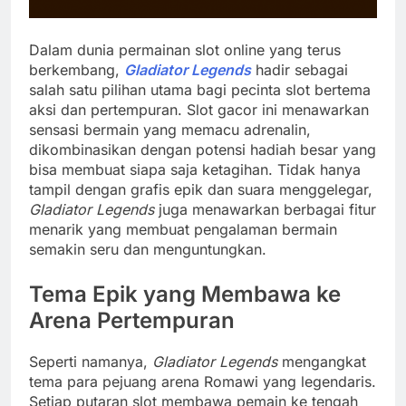
Dalam dunia permainan slot online yang terus
berkembang,
Gladiator Legends
hadir sebagai
salah satu pilihan utama bagi pecinta slot bertema
aksi dan pertempuran. Slot gacor ini menawarkan
sensasi bermain yang memacu adrenalin,
dikombinasikan dengan potensi hadiah besar yang
bisa membuat siapa saja ketagihan. Tidak hanya
tampil dengan grafis epik dan suara menggelegar,
Gladiator Legends
juga menawarkan berbagai fitur
menarik yang membuat pengalaman bermain
semakin seru dan menguntungkan.
Tema Epik yang Membawa ke
Arena Pertempuran
Seperti namanya,
Gladiator Legends
mengangkat
tema para pejuang arena Romawi yang legendaris.
Setiap putaran slot membawa pemain ke tengah