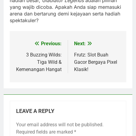
hadiah besar,
Gladiator Legends
adalah pilihan
yang wajib dicoba. Apakah Anda siap memasuki
arena dan bertarung demi kejayaan serta hadiah
spektakuler?
Previous:
Next:
Post
navigation
3 Buzzing Wilds:
Frutz: Slot Buah
Tiga Wild &
Gacor Bergaya Pixel
Kemenangan Hangat
Klasik!
LEAVE A REPLY
Your email address will not be published.
Required fields are marked
*