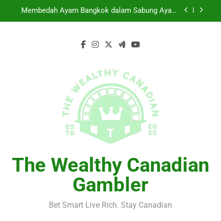
Skip
Membedah Ayam Bangkok dalam Sabung Ayam
to
Online SV388
content
Mengenal Ayam Bangkok, Raja Sabung Ayam
dengan Odds Terbaik di SV388
Kenali Ayam Bangkok: Raja Sabung Ayam dengan
SV388
Mengenal Game Slot Bola dari Pragmatic Play:
Sensasi Taruhan yang Menggigit
Membedah Ayam Bangkok dalam Sabung Ayam
Online SV388
Mengenal Ayam Bangkok, Raja Sabung Ayam
dengan Odds Terbaik di SV388
Kenali Ayam Bangkok: Raja Sabung Ayam dengan
SV388
The Wealthy Canadian
Gambler
Bet Smart Live Rich. Stay Canadian