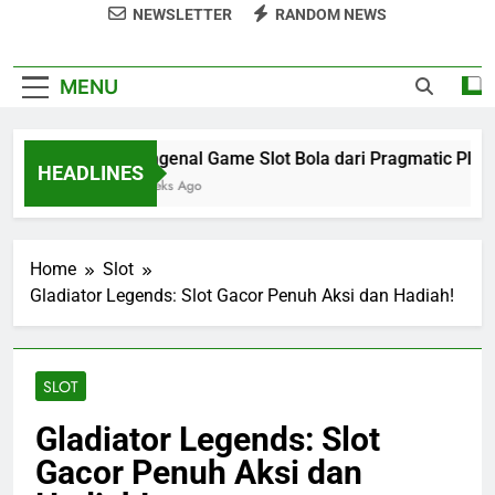
NEWSLETTER
RANDOM NEWS
MENU
Mengenal Game Slot Bola dari Pragmatic Play: S
HEADLINES
2 Weeks Ago
Home
Slot
Gladiator Legends: Slot Gacor Penuh Aksi dan Hadiah!
SLOT
Gladiator Legends: Slot
Gacor Penuh Aksi dan