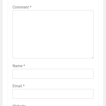
Comment
*
Name
*
Email
*