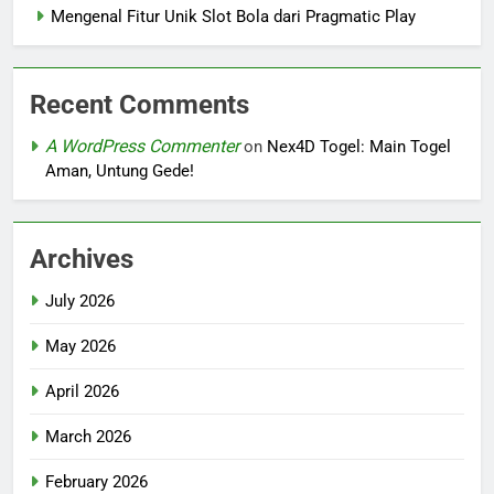
Mengenal Fitur Unik Slot Bola dari Pragmatic Play
Recent Comments
A WordPress Commenter
on
Nex4D Togel: Main Togel
Aman, Untung Gede!
Archives
July 2026
May 2026
April 2026
March 2026
February 2026