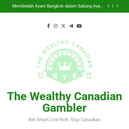
Skip
Membedah Ayam Bangkok dalam Sabung Ayam
Online SV388
to
content
Mengenal Ayam Bangkok, Raja Sabung Ayam
dengan Odds Terbaik di SV388
Kenali Ayam Bangkok: Raja Sabung Ayam dengan
SV388
Mengenal Game Slot Bola dari Pragmatic Play:
Sensasi Taruhan yang Menggigit
Membedah Ayam Bangkok dalam Sabung Ayam
Online SV388
Mengenal Ayam Bangkok, Raja Sabung Ayam
dengan Odds Terbaik di SV388
Kenali Ayam Bangkok: Raja Sabung Ayam dengan
SV388
The Wealthy Canadian
Gambler
Bet Smart Live Rich. Stay Canadian