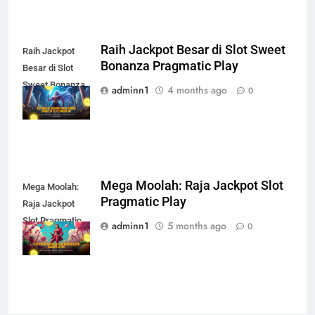
Raih Jackpot Besar di Slot Sweet
Raih Jackpot
Bonanza Pragmatic Play
Besar di Slot
Sweet Bonanza
adminn1
4 months ago
0
Pragmatic Play
Mega Moolah: Raja Jackpot Slot
Mega Moolah:
Pragmatic Play
Raja Jackpot
Slot Pragmatic
adminn1
5 months ago
0
Play