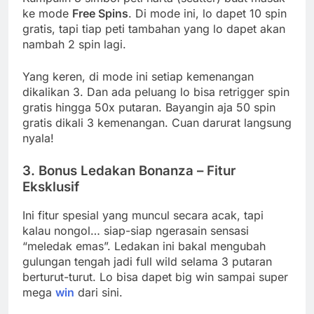
ke mode
Free Spins
. Di mode ini, lo dapet 10 spin
gratis, tapi tiap peti tambahan yang lo dapet akan
nambah 2 spin lagi.
Yang keren, di mode ini setiap kemenangan
dikalikan 3. Dan ada peluang lo bisa retrigger spin
gratis hingga 50x putaran. Bayangin aja 50 spin
gratis dikali 3 kemenangan. Cuan darurat langsung
nyala!
3. Bonus Ledakan Bonanza – Fitur
Eksklusif
Ini fitur spesial yang muncul secara acak, tapi
kalau nongol… siap-siap ngerasain sensasi
“meledak emas”. Ledakan ini bakal mengubah
gulungan tengah jadi full wild selama 3 putaran
berturut-turut. Lo bisa dapet big win sampai super
mega
win
dari sini.