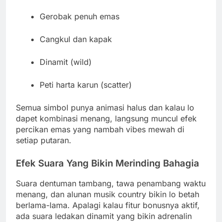
Gerobak penuh emas
Cangkul dan kapak
Dinamit (wild)
Peti harta karun (scatter)
Semua simbol punya animasi halus dan kalau lo
dapet kombinasi menang, langsung muncul efek
percikan emas yang nambah vibes mewah di
setiap putaran.
Efek Suara Yang Bikin Merinding Bahagia
Suara dentuman tambang, tawa penambang waktu
menang, dan alunan musik country bikin lo betah
berlama-lama. Apalagi kalau fitur bonusnya aktif,
ada suara ledakan dinamit yang bikin adrenalin