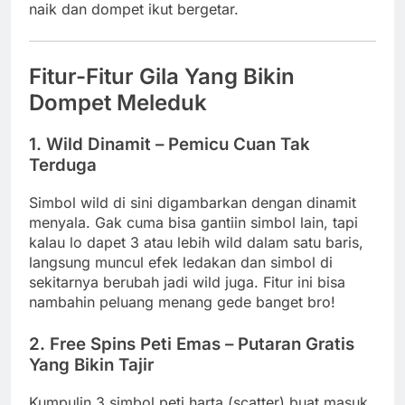
naik dan dompet ikut bergetar.
Fitur-Fitur Gila Yang Bikin
Dompet Meleduk
1. Wild Dinamit – Pemicu Cuan Tak
Terduga
Simbol wild di sini digambarkan dengan dinamit
menyala. Gak cuma bisa gantiin simbol lain, tapi
kalau lo dapet 3 atau lebih wild dalam satu baris,
langsung muncul efek ledakan dan simbol di
sekitarnya berubah jadi wild juga. Fitur ini bisa
nambahin peluang menang gede banget bro!
2. Free Spins Peti Emas – Putaran Gratis
Yang Bikin Tajir
Kumpulin 3 simbol peti harta (scatter) buat masuk