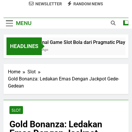
NEWSLETTER
RANDOM NEWS
MENU
Mengenal Game Slot Bola dari Pragmatic Play: Sen
HEADLINES
2 Weeks Ago
Home
Slot
Gold Bonanza: Ledakan Emas Dengan Jackpot Gede-
Gedean
SLOT
Gold Bonanza: Ledakan