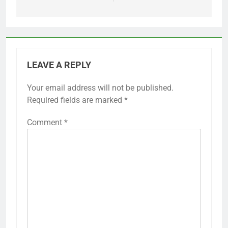
LEAVE A REPLY
Your email address will not be published.
Required fields are marked
*
Comment
*