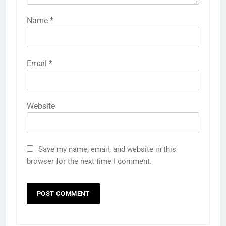
Name
*
Email
*
Website
Save my name, email, and website in this
browser for the next time I comment.