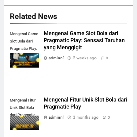
Related News
Mengenal Game Slot Bola dari
Mengenal Game
Pragmatic Play: Sensasi Taruhan
Slot Bola dari
yang Menggigit
Pragmatic Play:
Sensasi Taruhan
adminn1
2 weeks ago
0
yang Menggigit
Mengenal Fitur Unik Slot Bola dari
Mengenal Fitur
Pragmatic Play
Unik Slot Bola
dari Pragmatic
adminn1
3 months ago
0
Play