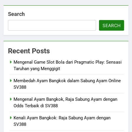
Search
SEARCH
Recent Posts
Mengenal Game Slot Bola dari Pragmatic Play: Sensasi
Taruhan yang Menggigit
Membedah Ayam Bangkok dalam Sabung Ayam Online
SV388
Mengenal Ayam Bangkok, Raja Sabung Ayam dengan
Odds Terbaik di SV388
Kenali Ayam Bangkok: Raja Sabung Ayam dengan
SV388