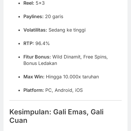
Reel:
5×3
Paylines:
20 garis
Volatilitas:
Sedang ke tinggi
RTP:
96.4%
Fitur Bonus:
Wild Dinamit, Free Spins,
Bonus Ledakan
Max Win:
Hingga 10.000x taruhan
Platform:
PC, Android, iOS
Kesimpulan: Gali Emas, Gali
Cuan