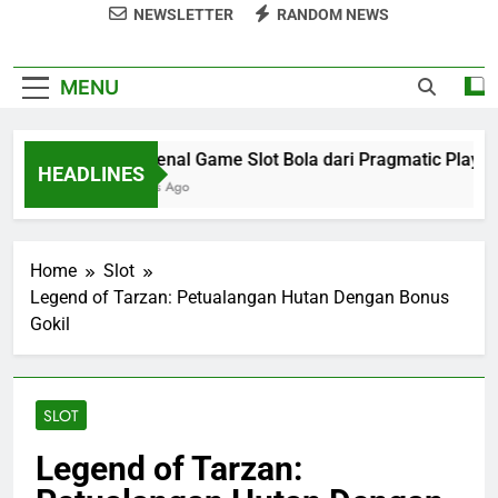
NEWSLETTER
RANDOM NEWS
MENU
Mengenal Game Slot Bola dari Pragmatic Play: Sen
HEADLINES
2 Weeks Ago
Home
Slot
Legend of Tarzan: Petualangan Hutan Dengan Bonus
Gokil
SLOT
Legend of Tarzan: