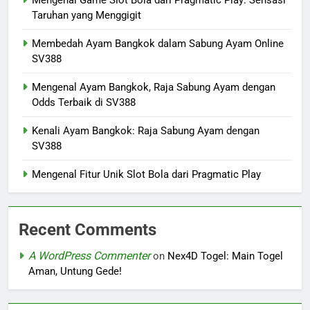
Taruhan yang Menggigit
Membedah Ayam Bangkok dalam Sabung Ayam Online
SV388
Mengenal Ayam Bangkok, Raja Sabung Ayam dengan
Odds Terbaik di SV388
Kenali Ayam Bangkok: Raja Sabung Ayam dengan
SV388
Mengenal Fitur Unik Slot Bola dari Pragmatic Play
Recent Comments
A WordPress Commenter
on
Nex4D Togel: Main Togel
Aman, Untung Gede!