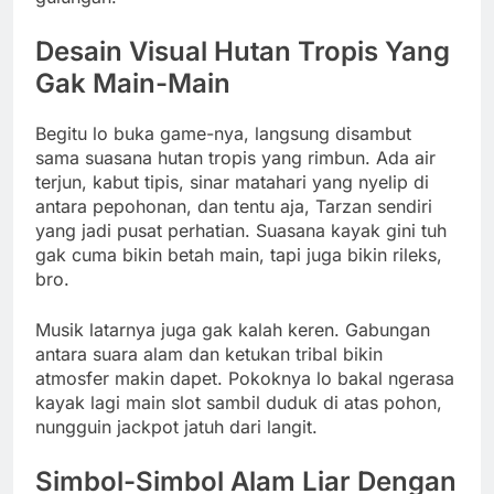
Desain Visual Hutan Tropis Yang
Gak Main-Main
Begitu lo buka game-nya, langsung disambut
sama suasana hutan tropis yang rimbun. Ada air
terjun, kabut tipis, sinar matahari yang nyelip di
antara pepohonan, dan tentu aja, Tarzan sendiri
yang jadi pusat perhatian. Suasana kayak gini tuh
gak cuma bikin betah main, tapi juga bikin rileks,
bro.
Musik latarnya juga gak kalah keren. Gabungan
antara suara alam dan ketukan tribal bikin
atmosfer makin dapet. Pokoknya lo bakal ngerasa
kayak lagi main slot sambil duduk di atas pohon,
nungguin jackpot jatuh dari langit.
Simbol-Simbol Alam Liar Dengan