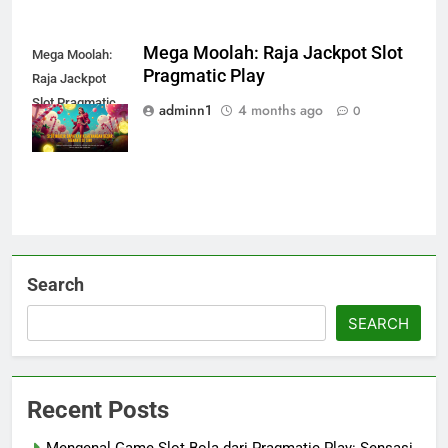
Mega Moolah: Raja Jackpot Slot
Mega Moolah:
Pragmatic Play
Raja Jackpot
Slot Pragmatic
adminn1
4 months ago
0
Play
Search
SEARCH
Recent Posts
Mengenal Game Slot Bola dari Pragmatic Play: Sensasi