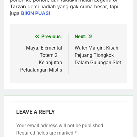
Tarzan
demi hadiah yang gak cuma besar, tapi
juga
BIKIN PUAS
!
Previous:
Next:
Post
navigation
Maya: Elemental
Water Margin: Kisah
Totem 2 –
Pejuang Tiongkok
Kelanjutan
Dalam Gulungan Slot
Petualangan Mistis
LEAVE A REPLY
Your email address will not be published.
Required fields are marked
*