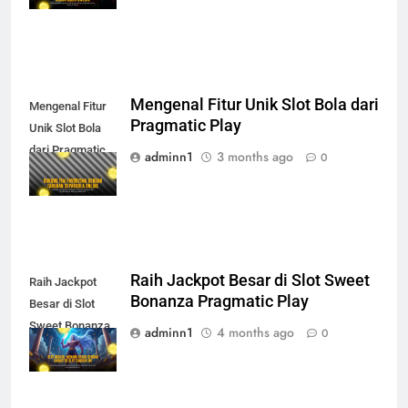
Mengenal Fitur Unik Slot Bola dari
Mengenal Fitur
Pragmatic Play
Unik Slot Bola
dari Pragmatic
adminn1
3 months ago
0
Play
Raih Jackpot Besar di Slot Sweet
Raih Jackpot
Bonanza Pragmatic Play
Besar di Slot
Sweet Bonanza
adminn1
4 months ago
0
Pragmatic Play