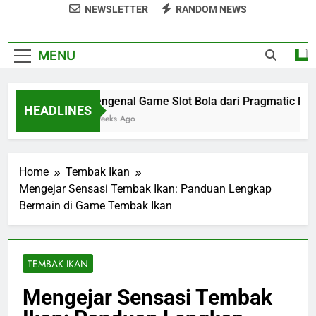
NEWSLETTER
RANDOM NEWS
MENU
Mengenal Game Slot Bola dari Pragmatic Play:
HEADLINES
2 Weeks Ago
Home
Tembak Ikan
Mengejar Sensasi Tembak Ikan: Panduan Lengkap
Bermain di Game Tembak Ikan
TEMBAK IKAN
Mengejar Sensasi Tembak