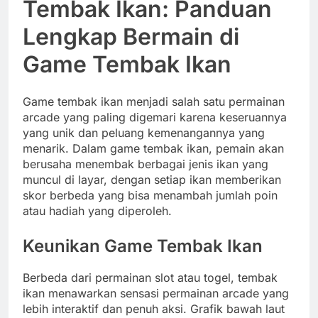
Tembak Ikan: Panduan
Lengkap Bermain di
Game Tembak Ikan
Game tembak ikan menjadi salah satu permainan
arcade yang paling digemari karena keseruannya
yang unik dan peluang kemenangannya yang
menarik. Dalam game tembak ikan, pemain akan
berusaha menembak berbagai jenis ikan yang
muncul di layar, dengan setiap ikan memberikan
skor berbeda yang bisa menambah jumlah poin
atau hadiah yang diperoleh.
Keunikan Game Tembak Ikan
Berbeda dari permainan slot atau togel, tembak
ikan menawarkan sensasi permainan arcade yang
lebih interaktif dan penuh aksi. Grafik bawah laut