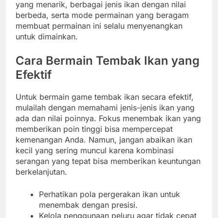
yang menarik, berbagai jenis ikan dengan nilai
berbeda, serta mode permainan yang beragam
membuat permainan ini selalu menyenangkan
untuk dimainkan.
Cara Bermain Tembak Ikan yang
Efektif
Untuk bermain game tembak ikan secara efektif,
mulailah dengan memahami jenis-jenis ikan yang
ada dan nilai poinnya. Fokus menembak ikan yang
memberikan poin tinggi bisa mempercepat
kemenangan Anda. Namun, jangan abaikan ikan
kecil yang sering muncul karena kombinasi
serangan yang tepat bisa memberikan keuntungan
berkelanjutan.
Perhatikan pola pergerakan ikan untuk
menembak dengan presisi.
Kelola penggunaan peluru agar tidak cepat