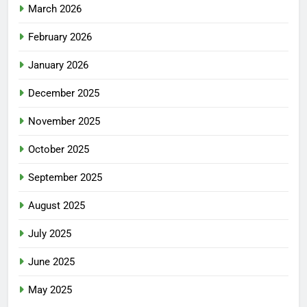
March 2026
February 2026
January 2026
December 2025
November 2025
October 2025
September 2025
August 2025
July 2025
June 2025
May 2025