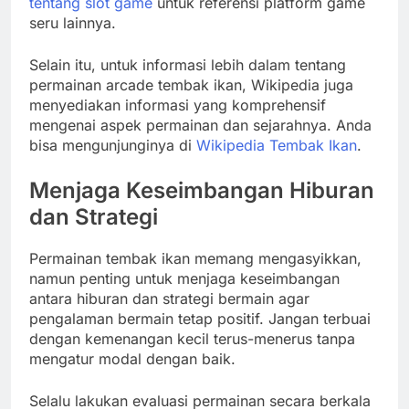
tentang slot game
untuk referensi platform game
seru lainnya.
Selain itu, untuk informasi lebih dalam tentang
permainan arcade tembak ikan, Wikipedia juga
menyediakan informasi yang komprehensif
mengenai aspek permainan dan sejarahnya. Anda
bisa mengunjunginya di
Wikipedia Tembak Ikan
.
Menjaga Keseimbangan Hiburan
dan Strategi
Permainan tembak ikan memang mengasyikkan,
namun penting untuk menjaga keseimbangan
antara hiburan dan strategi bermain agar
pengalaman bermain tetap positif. Jangan terbuai
dengan kemenangan kecil terus-menerus tanpa
mengatur modal dengan baik.
Selalu lakukan evaluasi permainan secara berkala