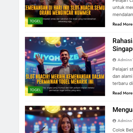
Pelajari 
untuk men
mendalam 
TOGEL
Read More
Rahasi
Singap
Adminn
Pelajari 
dan alami
terbaru di
TOGEL
Read More
Mengua
Adminn
Colok Beb