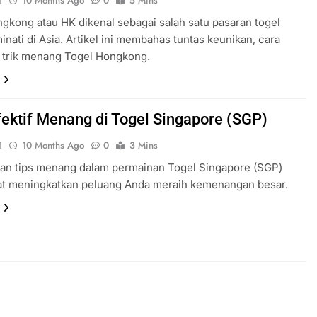
10 Months Ago
0
5 Mins
gkong atau HK dikenal sebagai salah satu pasaran togel
minati di Asia. Artikel ini membahas tuntas keunikan, cara
 trik menang Togel Hongkong.
fektif Menang di Togel Singapore (SGP)
1
10 Months Ago
0
3 Mins
dan tips menang dalam permainan Togel Singapore (SGP)
at meningkatkan peluang Anda meraih kemenangan besar.