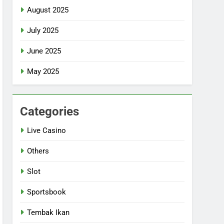
August 2025
July 2025
June 2025
May 2025
Categories
Live Casino
Others
Slot
Sportsbook
Tembak Ikan