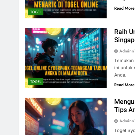
Read More
TOGEL
Raih U
Singap
Adminn
Temukan c
ini untuk
Anda.
TOGEL
Read More
Mengun
Tips 
Adminn
Togel Syd