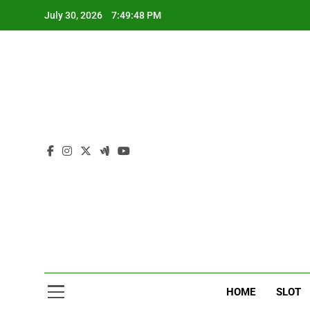
Skip
July 30, 2026
7:49:49 PM
to
content
HOME
SLOT