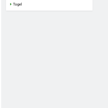
Togel