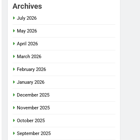
Archives
July 2026
May 2026
April 2026
March 2026
February 2026
January 2026
December 2025
November 2025
October 2025
September 2025