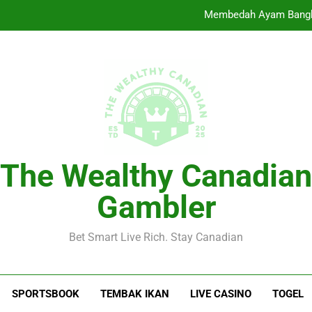
Membedah Ayam Bangk
Mengenal Ayam Bangkok, Raja Sabun
Kenali Ayam Ban
Mengenal Game Slot Bola dari Pragmatic
Membedah Ayam Bangk
The Wealthy Canadian
Mengenal Ayam Bangkok, Raja Sabun
Gambler
Kenali Ayam Ban
Bet Smart Live Rich. Stay Canadian
SPORTSBOOK
TEMBAK IKAN
LIVE CASINO
TOGEL