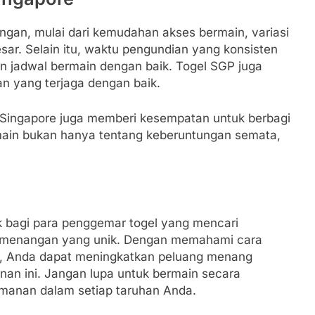
gan, mulai dari kemudahan akses bermain, variasi
esar. Selain itu, waktu pengundian yang konsisten
n jadwal bermain dengan baik. Togel SGP juga
n yang terjaga dengan baik.
 Singapore juga memberi kesempatan untuk berbagi
ain bukan hanya tentang keberuntungan semata,
ik bagi para penggemar togel yang mencari
emenangan yang unik. Dengan memahami cara
t, Anda dapat meningkatkan peluang menang
inan ini. Jangan lupa untuk bermain secara
manan dalam setiap taruhan Anda.