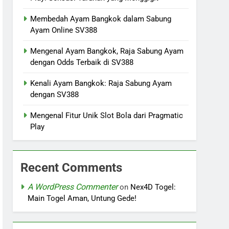
Membedah Ayam Bangkok dalam Sabung
Ayam Online SV388
Mengenal Ayam Bangkok, Raja Sabung Ayam
dengan Odds Terbaik di SV388
Kenali Ayam Bangkok: Raja Sabung Ayam
dengan SV388
Mengenal Fitur Unik Slot Bola dari Pragmatic
Play
Recent Comments
A WordPress Commenter
on
Nex4D Togel:
Main Togel Aman, Untung Gede!