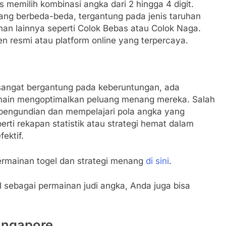
 memilih kombinasi angka dari 2 hingga 4 digit.
ang berbeda-beda, tergantung pada jenis taruhan
ruhan lainnya seperti Colok Bebas atau Colok Naga.
 resmi atau platform online yang terpercaya.
sangat bergantung pada keberuntungan, ada
main mengoptimalkan peluang menang mereka. Salah
l pengundian dan mempelajari pola angka yang
rti rekapan statistik atau strategi hemat dalam
ektif.
permainan togel dan strategi menang
di sini
.
l sebagai permainan judi angka, Anda juga bisa
ingapore