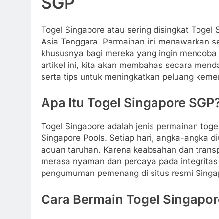
SGP
Togel Singapore atau sering disingkat Togel 
Asia Tenggara. Permainan ini menawarkan s
khususnya bagi mereka yang ingin mencoba
artikel ini, kita akan membahas secara me
serta tips untuk meningkatkan peluang kem
Apa Itu Togel Singapore SGP
Togel Singapore adalah jenis permainan tog
Singapore Pools. Setiap hari, angka-angka d
acuan taruhan. Karena keabsahan dan trans
merasa nyaman dan percaya pada integritas 
pengumuman pemenang di situs resmi Singap
Cara Bermain Togel Singapo