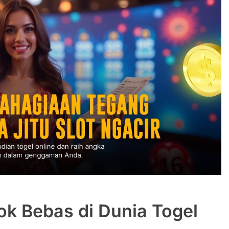
k Bebas di Dunia Togel