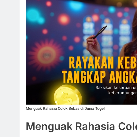
Menguak Rahasia Colok Bebas di Dunia Togel
Menguak Rahasia Colo