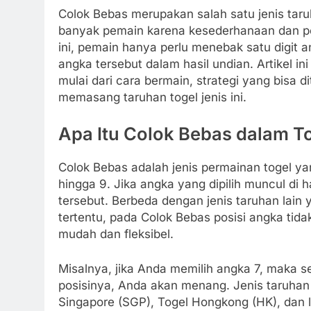
Colok Bebas merupakan salah satu jenis tar
banyak pemain karena kesederhanaan dan p
ini, pemain hanya perlu menebak satu digit 
angka tersebut dalam hasil undian. Artikel
mulai dari cara bermain, strategi yang bisa 
memasang taruhan togel jenis ini.
Apa Itu Colok Bebas dalam T
Colok Bebas adalah jenis permainan togel y
hingga 9. Jika angka yang dipilih muncul d
tersebut. Berbeda dengan jenis taruhan lain
tertentu, pada Colok Bebas posisi angka tid
mudah dan fleksibel.
Misalnya, jika Anda memilih angka 7, maka s
posisinya, Anda akan menang. Jenis taruhan i
Singapore (SGP), Togel Hongkong (HK), dan l