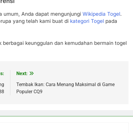
rensi
cara umum, Anda dapat mengunjungi
Wikipedia Togel
.
erupa yang telah kami buat di
kategori Togel
pada
 berbagai keunggulan dan kemudahan bermain togel
s:
Next:
ng
Tembak Ikan: Cara Menang Maksimal di Game
88
Populer CQ9