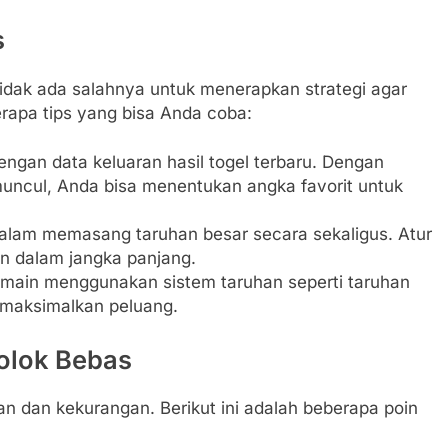
s
idak ada salahnya untuk menerapkan strategi agar
rapa tips yang bisa Anda coba:
ngan data keluaran hasil togel terbaru. Dengan
ncul, Anda bisa menentukan angka favorit untuk
dalam memasang taruhan besar secara sekaligus. Atur
n dalam jangka panjang.
ain menggunakan sistem taruhan seperti taruhan
emaksimalkan peluang.
olok Bebas
han dan kekurangan. Berikut ini adalah beberapa poin