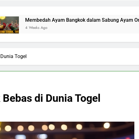
bedah Ayam Bangkok dalam Sabung Ayam Online SV388
eks Ago
 Dunia Togel
Bebas di Dunia Togel