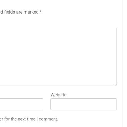
ed fields are marked
*
Website
er for the next time I comment.