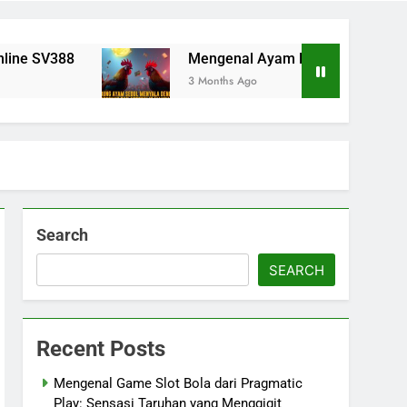
Mengenal Ayam Bangkok, Raja Sabung Ayam de
3 Months Ago
Search
SEARCH
Recent Posts
Mengenal Game Slot Bola dari Pragmatic
Play: Sensasi Taruhan yang Menggigit