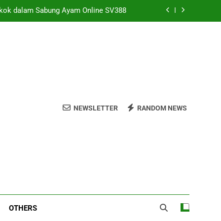
ok dalam Sabung Ayam Online SV388
g Ayam dengan Odds Terbaik di SV388
gkok: Raja Sabung Ayam dengan SV388
 Play: Sensasi Taruhan yang Menggigit
ok dalam Sabung Ayam Online SV388
NEWSLETTER
RANDOM NEWS
g Ayam dengan Odds Terbaik di SV388
gkok: Raja Sabung Ayam dengan SV388
OTHERS