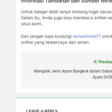
Informasi Tambahan dan Sumber Refe
Untuk belajar lebih lanjut tentang togel se
Selain itu, Anda juga bisa membaca artikel s
situs kami.
Dan jangan lupa kunjungi
sensational77
untuk
online yang terpercaya dan aman.
Previou
Post
navigation
Mengulik Jenis Ayam Bangkok dalam Sabu
Ayam SV3
LEAVE A REPLY