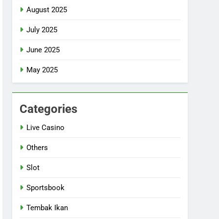
August 2025
July 2025
June 2025
May 2025
Categories
Live Casino
Others
Slot
Sportsbook
Tembak Ikan