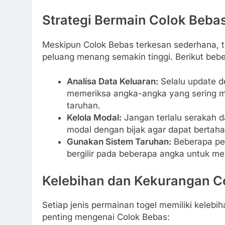
Strategi Bermain Colok Beba
Meskipun Colok Bebas terkesan sederhana, t
peluang menang semakin tinggi. Berikut bebe
Analisa Data Keluaran:
Selalu update de
memeriksa angka-angka yang sering mu
taruhan.
Kelola Modal:
Jangan terlalu serakah 
modal dengan bijak agar dapat bertaha
Gunakan Sistem Taruhan:
Beberapa pem
bergilir pada beberapa angka untuk m
Kelebihan dan Kekurangan C
Setiap jenis permainan togel memiliki kelebi
penting mengenai Colok Bebas: