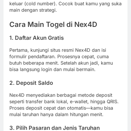
keluar (cold number). Cocok buat kamu yang suka
main dengan strategi.
Cara Main Togel di Nex4D
1.
Daftar Akun Gratis
Pertama, kunjungi situs resmi Nex4D dan isi
formulir pendaftaran. Prosesnya cepat, cuma
butuh beberapa menit. Setelah akun jadi, kamu
bisa langsung login dan mulai bermain.
2.
Deposit Saldo
Nex4D menyediakan berbagai metode deposit
seperti transfer bank lokal, e-wallet, hingga QRIS.
Proses deposit cepat dan otomatis—kamu bisa
mulai taruhan hanya dalam hitungan menit.
3.
Pilih Pasaran dan Jenis Taruhan