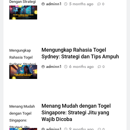
Dengan Strategi
adminn1
5 months ago
0
Jitu Togel
Singapore
Mengungkap Rahasia Togel
Mengungkap
Sydney: Strategi dan Tips Ampuh
Rahasia Togel
Sydney: Strategi
adminn1
6 months ago
0
dan Tips Ampuh
Menang Mudah dengan Togel
Menang Mudah
Singapore: Strategi Jitu yang
dengan Togel
Wajib Dicoba
Singapore:
Strategi Jitu
adminn1
9 months ago
0