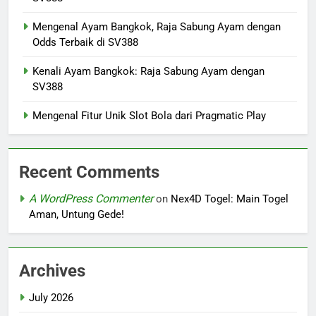
Mengenal Ayam Bangkok, Raja Sabung Ayam dengan
Odds Terbaik di SV388
Kenali Ayam Bangkok: Raja Sabung Ayam dengan
SV388
Mengenal Fitur Unik Slot Bola dari Pragmatic Play
Recent Comments
A WordPress Commenter
on
Nex4D Togel: Main Togel
Aman, Untung Gede!
Archives
July 2026