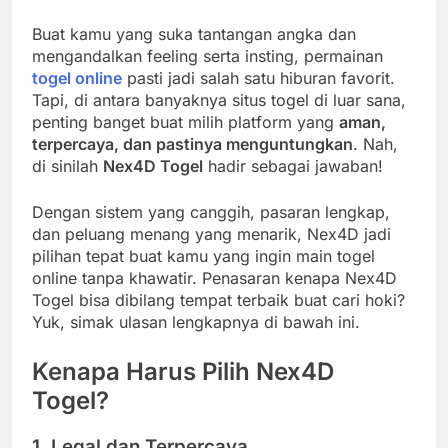
Buat kamu yang suka tantangan angka dan
mengandalkan feeling serta insting, permainan
togel online
pasti jadi salah satu hiburan favorit.
Tapi, di antara banyaknya situs togel di luar sana,
penting banget buat milih platform yang
aman,
terpercaya, dan pastinya menguntungkan
. Nah,
di sinilah
Nex4D Togel
hadir sebagai jawaban!
Dengan sistem yang canggih, pasaran lengkap,
dan peluang menang yang menarik, Nex4D jadi
pilihan tepat buat kamu yang ingin main togel
online tanpa khawatir. Penasaran kenapa Nex4D
Togel bisa dibilang tempat terbaik buat cari hoki?
Yuk, simak ulasan lengkapnya di bawah ini.
Kenapa Harus Pilih Nex4D
Togel?
1.
Legal dan Terpercaya