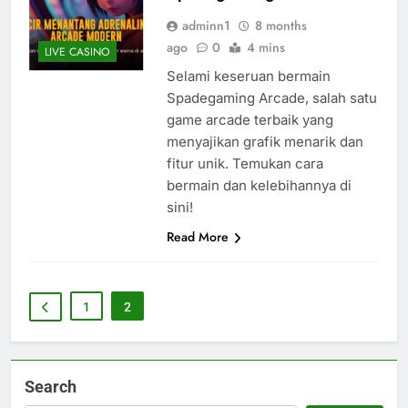
adminn1
8 months
ago
0
4 mins
LIVE CASINO
Selami keseruan bermain
Spadegaming Arcade, salah satu
game arcade terbaik yang
menyajikan grafik menarik dan
fitur unik. Temukan cara
bermain dan kelebihannya di
sini!
Read More
1
2
Search