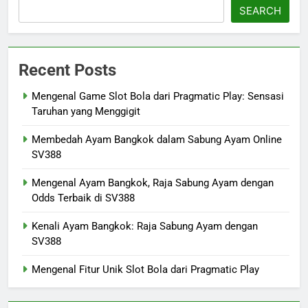
SEARCH
Recent Posts
Mengenal Game Slot Bola dari Pragmatic Play: Sensasi
Taruhan yang Menggigit
Membedah Ayam Bangkok dalam Sabung Ayam Online
SV388
Mengenal Ayam Bangkok, Raja Sabung Ayam dengan
Odds Terbaik di SV388
Kenali Ayam Bangkok: Raja Sabung Ayam dengan
SV388
Mengenal Fitur Unik Slot Bola dari Pragmatic Play