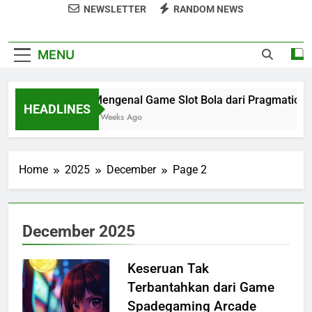
NEWSLETTER
RANDOM NEWS
MENU
Mengenal Game Slot Bola dari Pragmatic Pl
HEADLINES
2 Weeks Ago
Home
2025
December
Page 2
December 2025
Keseruan Tak
Terbantahkan dari Game
Spadegaming Arcade