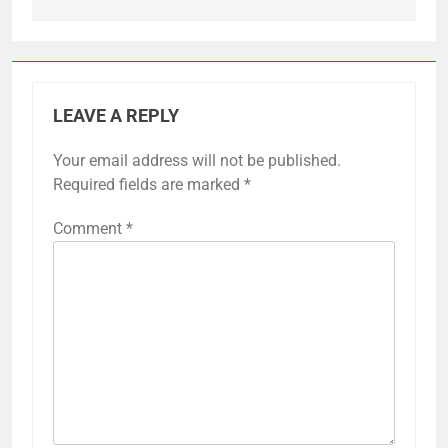
LEAVE A REPLY
Your email address will not be published.
Required fields are marked
*
Comment
*