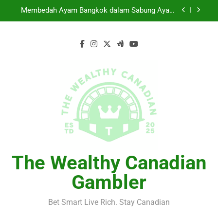
Skip
Membedah Ayam Bangkok dalam Sabung Ayam
to
Online SV388
content
Mengenal Ayam Bangkok, Raja Sabung Ayam
dengan Odds Terbaik di SV388
Kenali Ayam Bangkok: Raja Sabung Ayam dengan
SV388
Mengenal Game Slot Bola dari Pragmatic Play:
Sensasi Taruhan yang Menggigit
Membedah Ayam Bangkok dalam Sabung Ayam
Online SV388
Mengenal Ayam Bangkok, Raja Sabung Ayam
dengan Odds Terbaik di SV388
Kenali Ayam Bangkok: Raja Sabung Ayam dengan
SV388
The Wealthy Canadian
Gambler
Bet Smart Live Rich. Stay Canadian