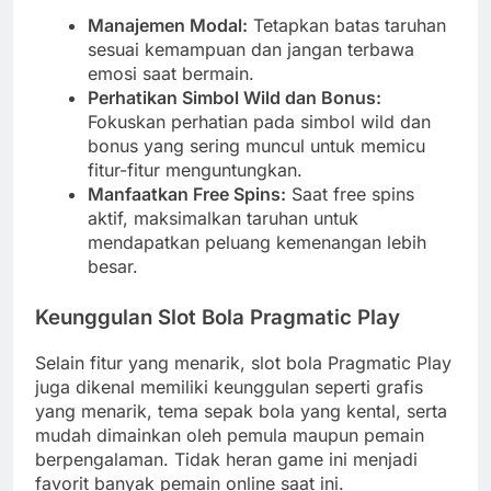
Manajemen Modal:
Tetapkan batas taruhan
sesuai kemampuan dan jangan terbawa
emosi saat bermain.
Perhatikan Simbol Wild dan Bonus:
Fokuskan perhatian pada simbol wild dan
bonus yang sering muncul untuk memicu
fitur-fitur menguntungkan.
Manfaatkan Free Spins:
Saat free spins
aktif, maksimalkan taruhan untuk
mendapatkan peluang kemenangan lebih
besar.
Keunggulan Slot Bola Pragmatic Play
Selain fitur yang menarik, slot bola Pragmatic Play
juga dikenal memiliki keunggulan seperti grafis
yang menarik, tema sepak bola yang kental, serta
mudah dimainkan oleh pemula maupun pemain
berpengalaman. Tidak heran game ini menjadi
favorit banyak pemain online saat ini.