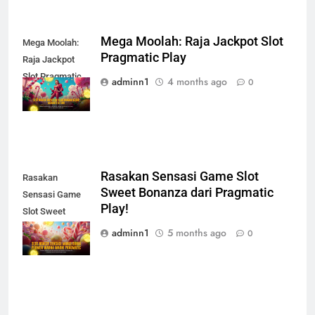
Mega Moolah: Raja Jackpot Slot
Mega Moolah:
Pragmatic Play
Raja Jackpot
Slot Pragmatic
adminn1
4 months ago
0
Play
Rasakan Sensasi Game Slot
Rasakan
Sweet Bonanza dari Pragmatic
Sensasi Game
Play!
Slot Sweet
Bonanza dari
adminn1
5 months ago
0
Pragmatic Play!