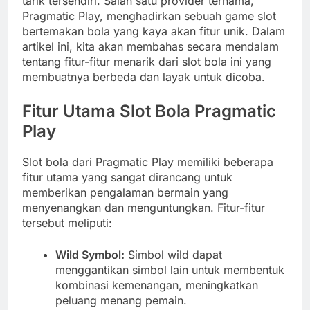
tarik tersendiri. Salah satu provider ternama,
Pragmatic Play, menghadirkan sebuah game slot
bertemakan bola yang kaya akan fitur unik. Dalam
artikel ini, kita akan membahas secara mendalam
tentang fitur-fitur menarik dari slot bola ini yang
membuatnya berbeda dan layak untuk dicoba.
Fitur Utama Slot Bola Pragmatic
Play
Slot bola dari Pragmatic Play memiliki beberapa
fitur utama yang sangat dirancang untuk
memberikan pengalaman bermain yang
menyenangkan dan menguntungkan. Fitur-fitur
tersebut meliputi:
Wild Symbol:
Simbol wild dapat
menggantikan simbol lain untuk membentuk
kombinasi kemenangan, meningkatkan
peluang menang pemain.