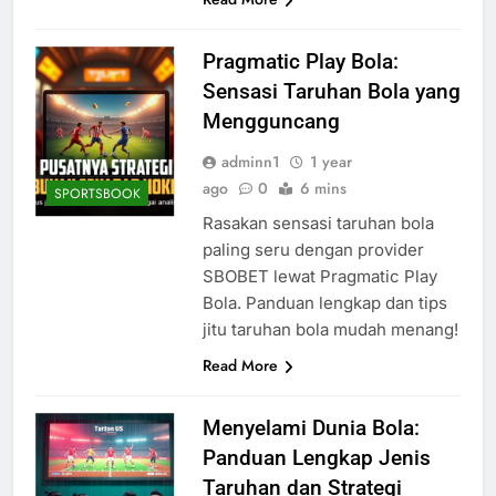
Pragmatic Play Bola:
Sensasi Taruhan Bola yang
Mengguncang
adminn1
1 year
ago
0
6 mins
SPORTSBOOK
Rasakan sensasi taruhan bola
paling seru dengan provider
SBOBET lewat Pragmatic Play
Bola. Panduan lengkap dan tips
jitu taruhan bola mudah menang!
Read More
Menyelami Dunia Bola:
Panduan Lengkap Jenis
Taruhan dan Strategi