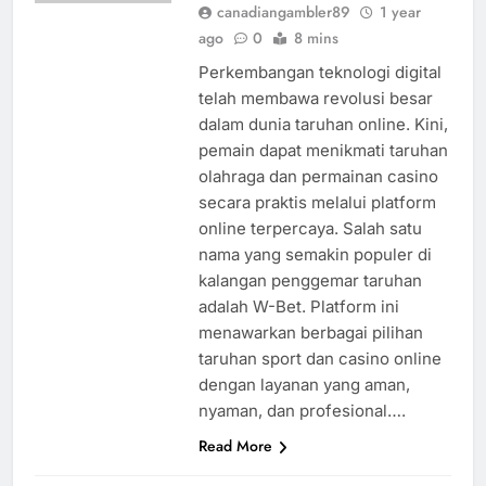
canadiangambler89
1 year
ago
0
8 mins
Perkembangan teknologi digital
telah membawa revolusi besar
dalam dunia taruhan online. Kini,
pemain dapat menikmati taruhan
olahraga dan permainan casino
secara praktis melalui platform
online terpercaya. Salah satu
nama yang semakin populer di
kalangan penggemar taruhan
adalah W-Bet. Platform ini
menawarkan berbagai pilihan
taruhan sport dan casino online
dengan layanan yang aman,
nyaman, dan profesional….
Read More