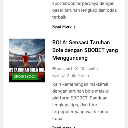
sportsbook terpercaya dengan
pasar taruhan lengkap dan odds
terbaik.
Read More
BOLA: Sensasi Taruhan
Bola dengan SBOBET yang
Mengguncang
adminn1
12 months
ago
0
4 mins
SPORTSBOOK
Raih kemenangan maksimal
dengan taruhan bola melalui
platform SBOBET. Panduan
lengkap, tips, dan fitur
terpopuler yang wajib kamu
coba!
Read More