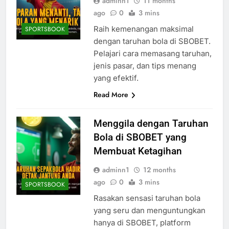
adminn1
11 months
ago
0
3 mins
Raih kemenangan maksimal
SPORTSBOOK
dengan taruhan bola di SBOBET.
Pelajari cara memasang taruhan,
jenis pasar, dan tips menang
yang efektif.
Read More
Menggila dengan Taruhan
Bola di SBOBET yang
Membuat Ketagihan
adminn1
12 months
ago
0
3 mins
SPORTSBOOK
Rasakan sensasi taruhan bola
yang seru dan menguntungkan
hanya di SBOBET, platform