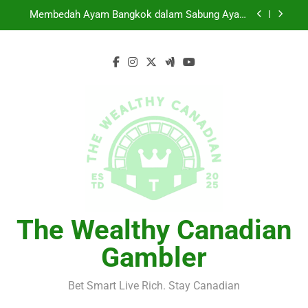
Skip
Membedah Ayam Bangkok dalam Sabung Ayam
to
Online SV388
content
Mengenal Ayam Bangkok, Raja Sabung Ayam
dengan Odds Terbaik di SV388
Kenali Ayam Bangkok: Raja Sabung Ayam dengan
SV388
Mengenal Game Slot Bola dari Pragmatic Play:
Sensasi Taruhan yang Menggigit
Membedah Ayam Bangkok dalam Sabung Ayam
Online SV388
Mengenal Ayam Bangkok, Raja Sabung Ayam
dengan Odds Terbaik di SV388
Kenali Ayam Bangkok: Raja Sabung Ayam dengan
SV388
The Wealthy Canadian
Gambler
Bet Smart Live Rich. Stay Canadian