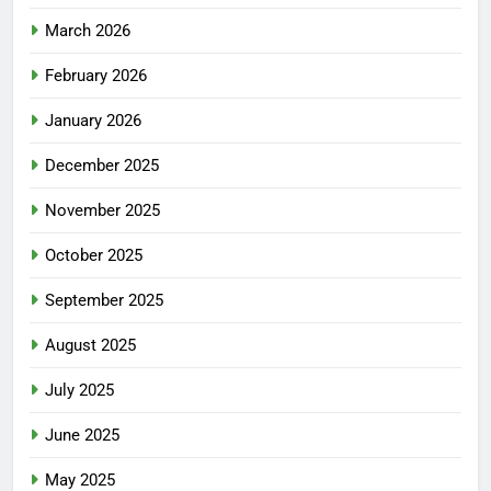
March 2026
February 2026
January 2026
December 2025
November 2025
October 2025
September 2025
August 2025
July 2025
June 2025
May 2025