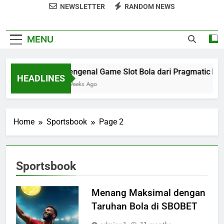
NEWSLETTER
RANDOM NEWS
MENU
Mengenal Game Slot Bola dari Pragmatic Play
HEADLINES
2 Weeks Ago
Home
Sportsbook
Page 2
Sportsbook
Menang Maksimal dengan
Taruhan Bola di SBOBET