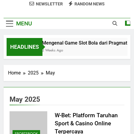
NEWSLETTER
RANDOM NEWS
MENU
Mengenal Game Slot Bola dari Pragmatic Pl
HEADLINES
2 Weeks Ago
Home
2025
May
May 2025
W-Bet: Platform Taruhan
Sport & Casino Online
Terpercaya
SPORTSBOOK