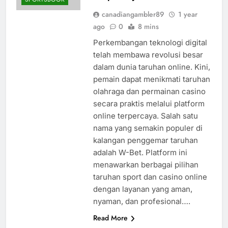
canadiangambler89
1 year
ago
0
8 mins
Perkembangan teknologi digital
telah membawa revolusi besar
dalam dunia taruhan online. Kini,
pemain dapat menikmati taruhan
olahraga dan permainan casino
secara praktis melalui platform
online terpercaya. Salah satu
nama yang semakin populer di
kalangan penggemar taruhan
adalah W-Bet. Platform ini
menawarkan berbagai pilihan
taruhan sport dan casino online
dengan layanan yang aman,
nyaman, dan profesional….
Read More