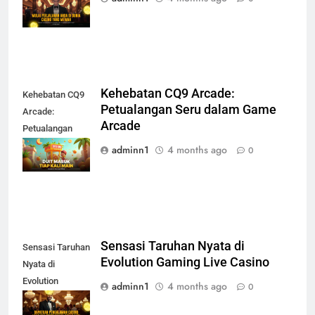
Gaming
Kehebatan CQ9 Arcade:
Kehebatan CQ9
Petualangan Seru dalam Game
Arcade:
Arcade
Petualangan
Seru dalam
adminn1
4 months ago
0
Game Arcade
Sensasi Taruhan Nyata di
Sensasi Taruhan
Evolution Gaming Live Casino
Nyata di
Evolution
adminn1
4 months ago
0
Gaming Live
Casino