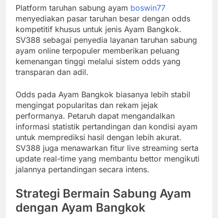
Platform taruhan sabung ayam
boswin77
menyediakan pasar taruhan besar dengan odds
kompetitif khusus untuk jenis Ayam Bangkok.
SV388 sebagai penyedia layanan taruhan sabung
ayam online terpopuler memberikan peluang
kemenangan tinggi melalui sistem odds yang
transparan dan adil.
Odds pada Ayam Bangkok biasanya lebih stabil
mengingat popularitas dan rekam jejak
performanya. Petaruh dapat mengandalkan
informasi statistik pertandingan dan kondisi ayam
untuk memprediksi hasil dengan lebih akurat.
SV388 juga menawarkan fitur live streaming serta
update real-time yang membantu bettor mengikuti
jalannya pertandingan secara intens.
Strategi Bermain Sabung Ayam
dengan Ayam Bangkok