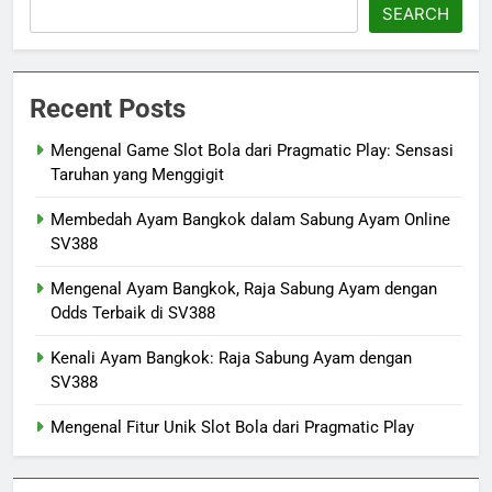
SEARCH
Recent Posts
Mengenal Game Slot Bola dari Pragmatic Play: Sensasi
Taruhan yang Menggigit
Membedah Ayam Bangkok dalam Sabung Ayam Online
SV388
Mengenal Ayam Bangkok, Raja Sabung Ayam dengan
Odds Terbaik di SV388
Kenali Ayam Bangkok: Raja Sabung Ayam dengan
SV388
Mengenal Fitur Unik Slot Bola dari Pragmatic Play