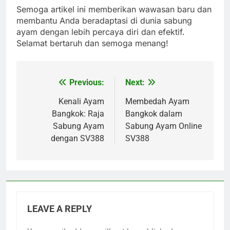
Semoga artikel ini memberikan wawasan baru dan
membantu Anda beradaptasi di dunia sabung
ayam dengan lebih percaya diri dan efektif.
Selamat bertaruh dan semoga menang!
Previous:
Next:
Post
navigation
Kenali Ayam
Membedah Ayam
Bangkok: Raja
Bangkok dalam
Sabung Ayam
Sabung Ayam Online
dengan SV388
SV388
LEAVE A REPLY