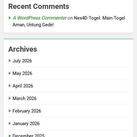
Recent Comments
A WordPress Commenter
on
Nex4D Togel: Main Togel
Aman, Untung Gede!
Archives
July 2026
May 2026
April 2026
March 2026
February 2026
January 2026
December 2025