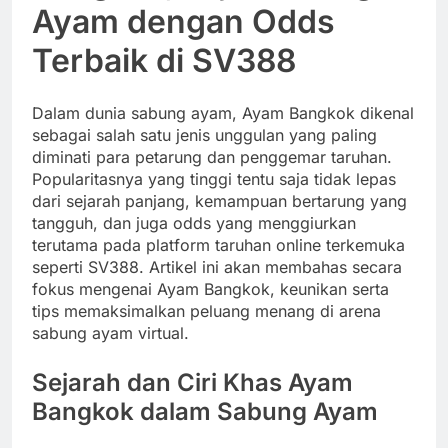
Ayam dengan Odds
Terbaik di SV388
Dalam dunia sabung ayam, Ayam Bangkok dikenal
sebagai salah satu jenis unggulan yang paling
diminati para petarung dan penggemar taruhan.
Popularitasnya yang tinggi tentu saja tidak lepas
dari sejarah panjang, kemampuan bertarung yang
tangguh, dan juga odds yang menggiurkan
terutama pada platform taruhan online terkemuka
seperti SV388. Artikel ini akan membahas secara
fokus mengenai Ayam Bangkok, keunikan serta
tips memaksimalkan peluang menang di arena
sabung ayam virtual.
Sejarah dan Ciri Khas Ayam
Bangkok dalam Sabung Ayam