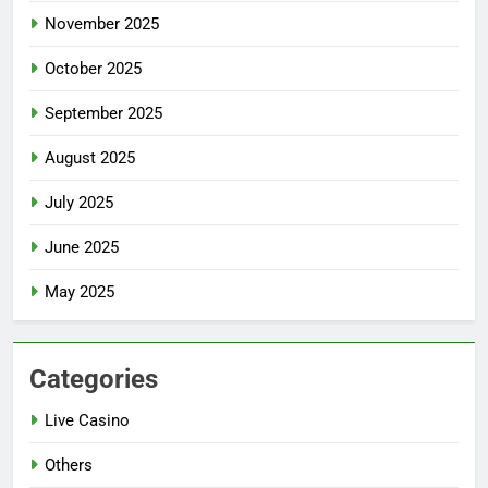
November 2025
October 2025
September 2025
August 2025
July 2025
June 2025
May 2025
Categories
Live Casino
Others