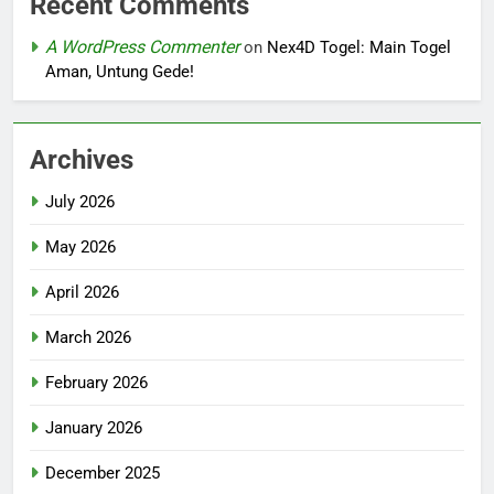
Recent Comments
A WordPress Commenter
on
Nex4D Togel: Main Togel
Aman, Untung Gede!
Archives
July 2026
May 2026
April 2026
March 2026
February 2026
January 2026
December 2025