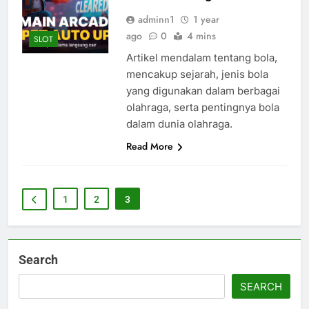
adminn1
1 year
ago
0
4 mins
SLOT
Artikel mendalam tentang bola,
mencakup sejarah, jenis bola
yang digunakan dalam berbagai
olahraga, serta pentingnya bola
dalam dunia olahraga.
Read More
1
2
3
Search
SEARCH