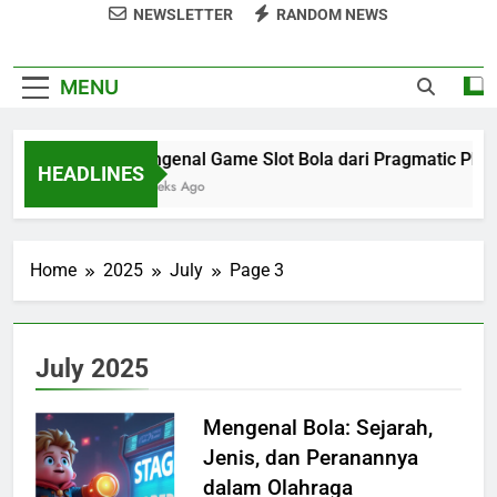
NEWSLETTER
RANDOM NEWS
MENU
Mengenal Game Slot Bola dari Pragmatic Play:
HEADLINES
2 Weeks Ago
Home
2025
July
Page 3
July 2025
Mengenal Bola: Sejarah,
Jenis, dan Peranannya
dalam Olahraga