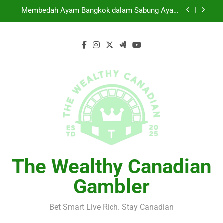
Skip
Membedah Ayam Bangkok dalam Sabung Ayam
to
Online SV388
content
Mengenal Ayam Bangkok, Raja Sabung Ayam
dengan Odds Terbaik di SV388
Kenali Ayam Bangkok: Raja Sabung Ayam dengan
SV388
Mengenal Game Slot Bola dari Pragmatic Play:
Sensasi Taruhan yang Menggigit
Membedah Ayam Bangkok dalam Sabung Ayam
Online SV388
Mengenal Ayam Bangkok, Raja Sabung Ayam
dengan Odds Terbaik di SV388
Kenali Ayam Bangkok: Raja Sabung Ayam dengan
SV388
The Wealthy Canadian
Gambler
Bet Smart Live Rich. Stay Canadian