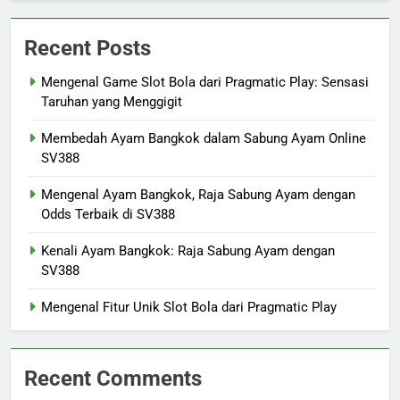
Recent Posts
Mengenal Game Slot Bola dari Pragmatic Play: Sensasi
Taruhan yang Menggigit
Membedah Ayam Bangkok dalam Sabung Ayam Online
SV388
Mengenal Ayam Bangkok, Raja Sabung Ayam dengan
Odds Terbaik di SV388
Kenali Ayam Bangkok: Raja Sabung Ayam dengan
SV388
Mengenal Fitur Unik Slot Bola dari Pragmatic Play
Recent Comments