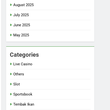
August 2025
July 2025
June 2025
May 2025
Categories
Live Casino
Others
Slot
Sportsbook
Tembak Ikan