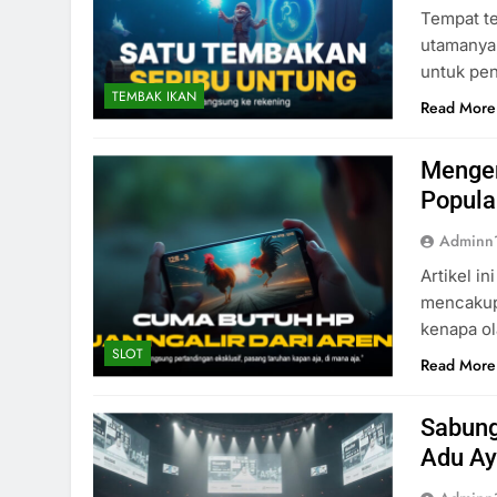
Tempat te
utamanya,
untuk pe
TEMBAK IKAN
Read More
Mengen
Popula
Adminn
Artikel i
mencakup 
kenapa ol
SLOT
Read More
Sabung
Adu A