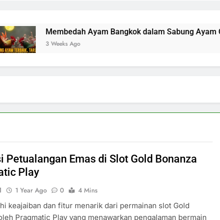
Membedah Ayam Bangkok dalam Sabung Ayam Online SV38
3 Weeks Ago
i Petualangan Emas di Slot Gold Bonanza
tic Play
1
1 Year Ago
0
4 Mins
hi keajaiban dan fitur menarik dari permainan slot Gold
oleh Pragmatic Play yang menawarkan pengalaman bermain