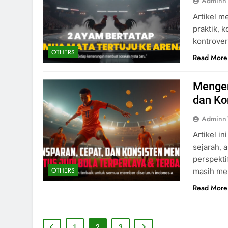
Adminn
Artikel 
praktik, k
kontrovers
OTHERS
Read More
Mengen
dan Ko
Adminn
Artikel i
sejarah, 
perspekti
OTHERS
masih men
Read More
1
2
3