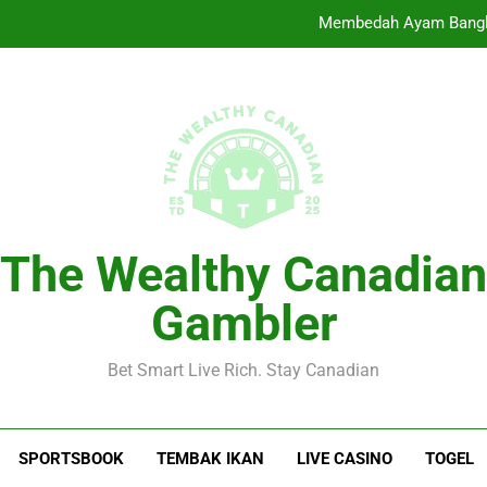
Membedah Ayam Bangk
Mengenal Ayam Bangkok, Raja Sabun
Kenali Ayam Ban
Mengenal Game Slot Bola dari Pragmatic
Membedah Ayam Bangk
The Wealthy Canadian
Mengenal Ayam Bangkok, Raja Sabun
Gambler
Kenali Ayam Ban
Bet Smart Live Rich. Stay Canadian
SPORTSBOOK
TEMBAK IKAN
LIVE CASINO
TOGEL