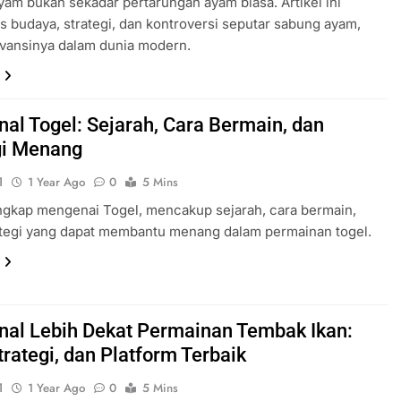
am bukan sekadar pertarungan ayam biasa. Artikel ini
budaya, strategi, dan kontroversi seputar sabung ayam,
evansinya dalam dunia modern.
al Togel: Sejarah, Cara Bermain, dan
gi Menang
1
1 Year Ago
0
5 Mins
engkap mengenai Togel, mencakup sejarah, cara bermain,
ategi yang dapat membantu menang dalam permainan togel.
al Lebih Dekat Permainan Tembak Ikan:
Strategi, dan Platform Terbaik
1
1 Year Ago
0
5 Mins