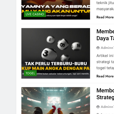
teknik ji
masyarak
LIVE CASINO
Read More
Membed
Daya T
Adminn
Artikel i
strategi 
togel tet
TOGEL
Read More
Membo
Strateg
Adminn