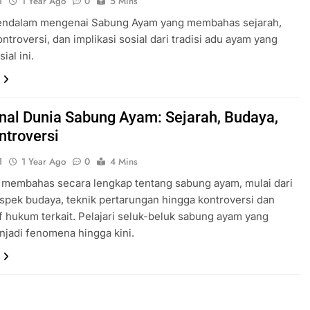
1
1 Year Ago
0
5 Mins
mendalam mengenai Sabung Ayam yang membahas sejarah,
ontroversi, dan implikasi sosial dari tradisi adu ayam yang
ial ini.
al Dunia Sabung Ayam: Sejarah, Budaya,
ntroversi
1
1 Year Ago
0
4 Mins
ni membahas secara lengkap tentang sabung ayam, mulai dari
aspek budaya, teknik pertarungan hingga kontroversi dan
f hukum terkait. Pelajari seluk-beluk sabung ayam yang
jadi fenomena hingga kini.