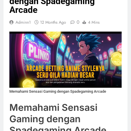
dengan Spadegaming
Arcade
0
Adminn1
12 Months Ago
4 Mins
Memahami Sensasi Gaming dengan Spadegaming Arcade
Memahami Sensasi
Gaming dengan
Spadegaming Arcade