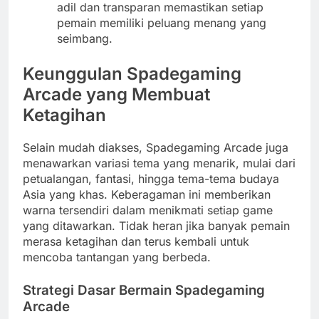
adil dan transparan memastikan setiap
pemain memiliki peluang menang yang
seimbang.
Keunggulan Spadegaming
Arcade yang Membuat
Ketagihan
Selain mudah diakses, Spadegaming Arcade juga
menawarkan variasi tema yang menarik, mulai dari
petualangan, fantasi, hingga tema-tema budaya
Asia yang khas. Keberagaman ini memberikan
warna tersendiri dalam menikmati setiap game
yang ditawarkan. Tidak heran jika banyak pemain
merasa ketagihan dan terus kembali untuk
mencoba tantangan yang berbeda.
Strategi Dasar Bermain Spadegaming
Arcade