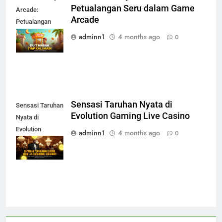
Petualangan Seru dalam Game
Arcade:
Arcade
Petualangan
Seru dalam
adminn1
4 months ago
0
Game Arcade
Sensasi Taruhan Nyata di
Sensasi Taruhan
Evolution Gaming Live Casino
Nyata di
Evolution
adminn1
4 months ago
0
Gaming Live
Casino