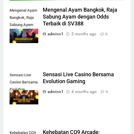
Mengenal Ayam Bangkok, Raja
Mengenal Ayam
Sabung Ayam dengan Odds
Bangkok, Raja
Terbaik di SV388
Sabung Ayam
dengan Odds
adminn1
3 months ago
0
Terbaik di SV388
Sensasi Live Casino Bersama
Sensasi Live
Evolution Gaming
Casino Bersama
Evolution
adminn1
4 months ago
0
Gaming
Kehebatan CQ9 Arcade:
Kehebatan CQ9