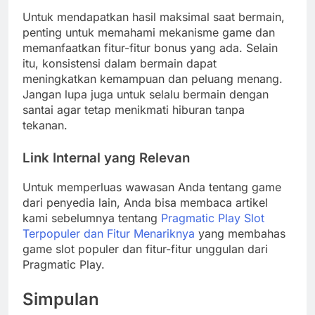
Untuk mendapatkan hasil maksimal saat bermain,
penting untuk memahami mekanisme game dan
memanfaatkan fitur-fitur bonus yang ada. Selain
itu, konsistensi dalam bermain dapat
meningkatkan kemampuan dan peluang menang.
Jangan lupa juga untuk selalu bermain dengan
santai agar tetap menikmati hiburan tanpa
tekanan.
Link Internal yang Relevan
Untuk memperluas wawasan Anda tentang game
dari penyedia lain, Anda bisa membaca artikel
kami sebelumnya tentang
Pragmatic Play Slot
Terpopuler dan Fitur Menariknya
yang membahas
game slot populer dan fitur-fitur unggulan dari
Pragmatic Play.
Simpulan