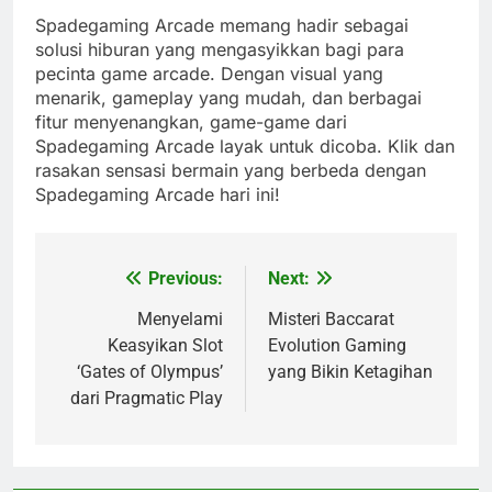
Spadegaming Arcade memang hadir sebagai
solusi hiburan yang mengasyikkan bagi para
pecinta game arcade. Dengan visual yang
menarik, gameplay yang mudah, dan berbagai
fitur menyenangkan, game-game dari
Spadegaming Arcade layak untuk dicoba. Klik dan
rasakan sensasi bermain yang berbeda dengan
Spadegaming Arcade hari ini!
Previous:
Next:
Post
navigation
Menyelami
Misteri Baccarat
Keasyikan Slot
Evolution Gaming
‘Gates of Olympus’
yang Bikin Ketagihan
dari Pragmatic Play