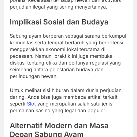
potensi kekerasan terhadap hewan dan aktivitas
perjudian ilegal yang sering menyertainya.
Implikasi Sosial dan Budaya
Sabung ayam berperan sebagai sarana berkumpul
komunitas serta tempat bertaruh yang berpotensi
menggerakkan ekonomi lokal terutama di
pedesaan. Namun, praktik ini juga membuka
diskusi tentang etika dan perlunya regulasi yang
seimbang antara pelestarian budaya dan
perlindungan hewan.
Untuk melihat sisi hiburan dalam dunia perjudian
daring, Anda bisa juga membaca artikel terkait
seperti
Slot
yang merupakan salah satu jenis
permainan kasino yang legal dan populer.
Alternatif Modern dan Masa
Depan Sabung Ayam