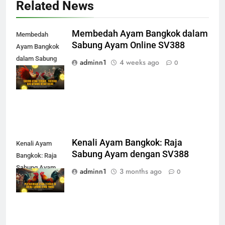
Related News
Membedah Ayam Bangkok dalam
Membedah
Sabung Ayam Online SV388
Ayam Bangkok
dalam Sabung
adminn1
4 weeks ago
0
Ayam Online
SV388
Kenali Ayam Bangkok: Raja
Kenali Ayam
Sabung Ayam dengan SV388
Bangkok: Raja
Sabung Ayam
adminn1
3 months ago
0
dengan SV388