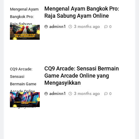
Mengenal Ayam Bangkok Pro:
Mengenal Ayam
Raja Sabung Ayam Online
Bangkok Pro:
Raja Sabung
adminn1
3 months ago
0
Ayam Online
CQ9 Arcade: Sensasi Bermain
CQ9 Arcade:
Game Arcade Online yang
Sensasi
Mengasyikkan
Bermain Game
Arcade Online
adminn1
3 months ago
0
yang
Mengasyikkan