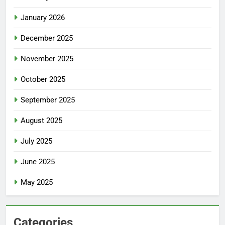
January 2026
December 2025
November 2025
October 2025
September 2025
August 2025
July 2025
June 2025
May 2025
Categories