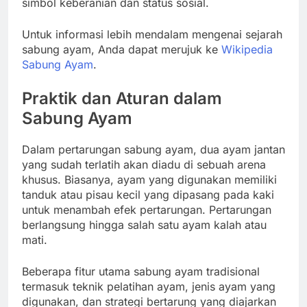
simbol keberanian dan status sosial.
Untuk informasi lebih mendalam mengenai sejarah
sabung ayam, Anda dapat merujuk ke
Wikipedia
Sabung Ayam
.
Praktik dan Aturan dalam
Sabung Ayam
Dalam pertarungan sabung ayam, dua ayam jantan
yang sudah terlatih akan diadu di sebuah arena
khusus. Biasanya, ayam yang digunakan memiliki
tanduk atau pisau kecil yang dipasang pada kaki
untuk menambah efek pertarungan. Pertarungan
berlangsung hingga salah satu ayam kalah atau
mati.
Beberapa fitur utama sabung ayam tradisional
termasuk teknik pelatihan ayam, jenis ayam yang
digunakan, dan strategi bertarung yang diajarkan