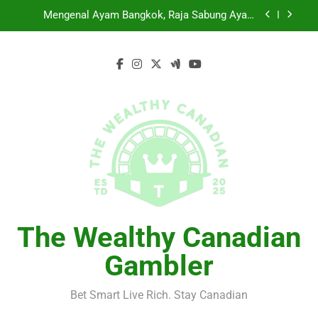
Skip
Mengenal Ayam Bangkok, Raja Sabung Ayam
to
dengan Odds Terbaik di SV388
content
Kenali Ayam Bangkok: Raja Sabung Ayam dengan
SV388
Mengenal Game Slot Bola dari Pragmatic Play:
Sensasi Taruhan yang Menggigit
Membedah Ayam Bangkok dalam Sabung Ayam
Online SV388
Mengenal Ayam Bangkok, Raja Sabung Ayam
dengan Odds Terbaik di SV388
Kenali Ayam Bangkok: Raja Sabung Ayam dengan
SV388
The Wealthy Canadian
Gambler
Bet Smart Live Rich. Stay Canadian