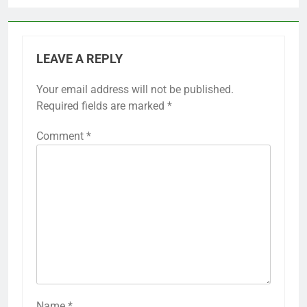
LEAVE A REPLY
Your email address will not be published.
Required fields are marked
*
Comment
*
Name
*