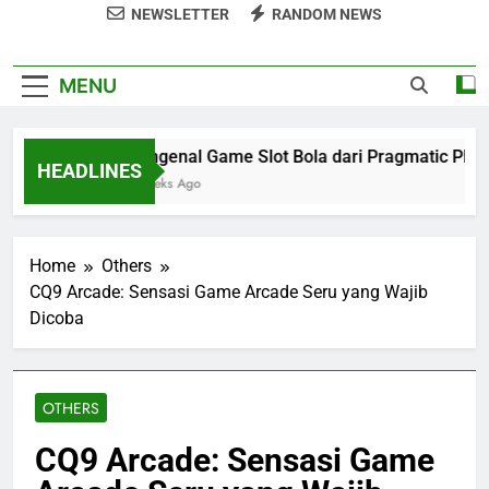
NEWSLETTER
RANDOM NEWS
MENU
Mengenal Game Slot Bola dari Pragmatic Play: 
HEADLINES
2 Weeks Ago
Home
Others
CQ9 Arcade: Sensasi Game Arcade Seru yang Wajib
Dicoba
OTHERS
CQ9 Arcade: Sensasi Game