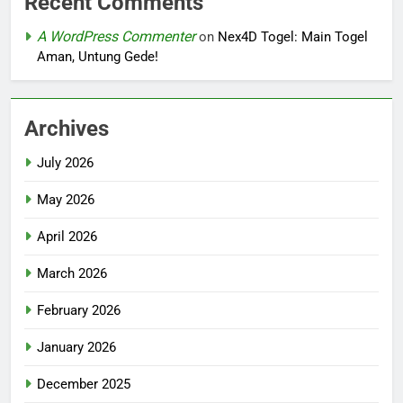
Recent Comments
A WordPress Commenter
on
Nex4D Togel: Main Togel
Aman, Untung Gede!
Archives
July 2026
May 2026
April 2026
March 2026
February 2026
January 2026
December 2025