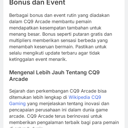
Bonus dan Event
Berbagai bonus dan event rutin yang diadakan
dalam CQ9 Arcade membantu pemain
mendapatkan kesempatan tambahan untuk
menang besar. Bonus seperti putaran gratis dan
multipliers memberikan sensasi berbeda yang
menambah keseruan bermain. Pastikan untuk
selalu mengikuti update terbaru agar tidak
ketinggalan event menarik.
Mengenal Lebih Jauh Tentang CQ9
Arcade
Sejarah dan perkembangan CQ9 Arcade bisa
ditemukan lebih lengkap di
Wikipedia CQ9
Gaming
yang menjelaskan tentang inovasi dan
pencapaian perusahaan ini dalam dunia game
arcade. CQ9 Arcade terus berinovasi untuk
memberikan pengalaman terbaik bagi para pemain