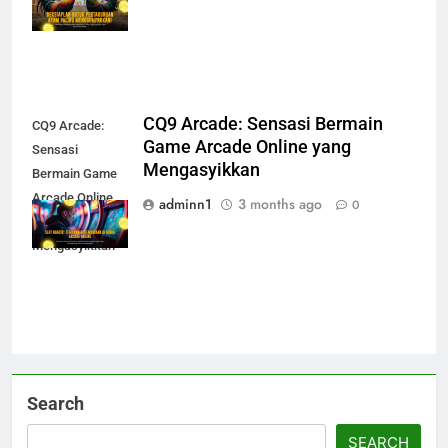
Ayam Online
CQ9 Arcade: Sensasi Bermain
CQ9 Arcade:
Game Arcade Online yang
Sensasi
Mengasyikkan
Bermain Game
Arcade Online
adminn1
3 months ago
0
yang
Mengasyikkan
Search
SEARCH