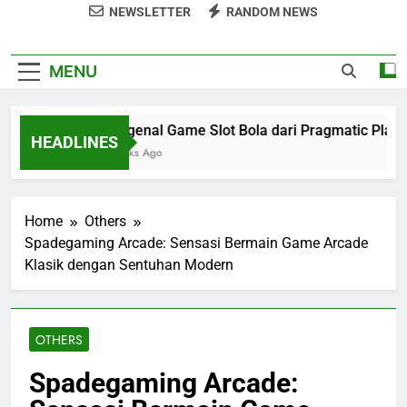
NEWSLETTER
RANDOM NEWS
MENU
Mengenal Game Slot Bola dari Pragmatic Play: S
HEADLINES
2 Weeks Ago
Home
Others
Spadegaming Arcade: Sensasi Bermain Game Arcade
Klasik dengan Sentuhan Modern
OTHERS
Spadegaming Arcade: