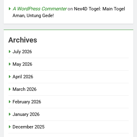
A WordPress Commenter
on
Nex4D Togel: Main Togel
Aman, Untung Gede!
Archives
July 2026
May 2026
April 2026
March 2026
February 2026
January 2026
December 2025