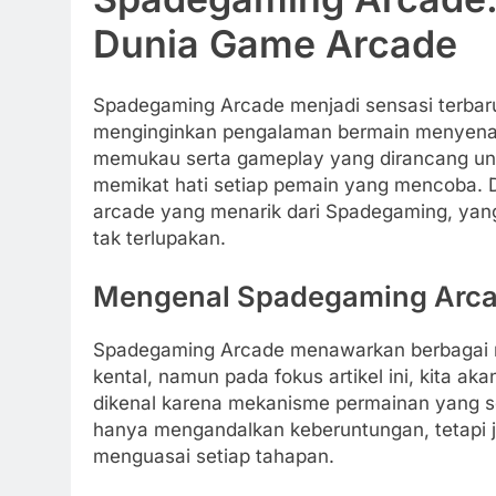
Dunia Game Arcade
Spadegaming Arcade menjadi sensasi terba
menginginkan pengalaman bermain menyenan
memukau serta gameplay yang dirancang unt
memikat hati setiap pemain yang mencoba. D
arcade yang menarik dari Spadegaming, yan
tak terlupakan.
Mengenal Spadegaming Arcad
Spadegaming Arcade menawarkan berbagai 
kental, namun pada fokus artikel ini, kita 
dikenal karena mekanisme permainan yang s
hanya mengandalkan keberuntungan, tetapi 
menguasai setiap tahapan.