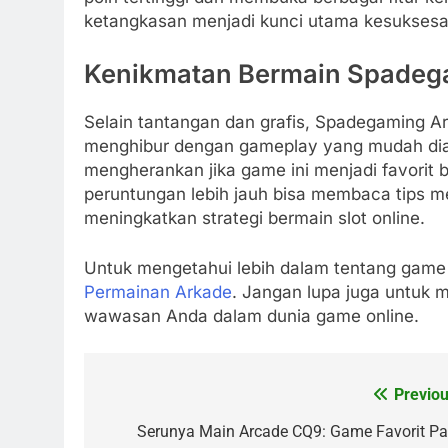
ketangkasan menjadi kunci utama kesuksesa
Kenikmatan Bermain Spadeg
Selain tantangan dan grafis, Spadegaming 
menghibur dengan gameplay yang mudah diaks
mengherankan jika game ini menjadi favorit
peruntungan lebih jauh bisa membaca tips m
meningkatkan strategi bermain slot online.
Untuk mengetahui lebih dalam tentang game
Permainan Arkade
. Jangan lupa juga untuk me
wawasan Anda dalam dunia game online.
Previou
Post
navigation
Serunya Main Arcade CQ9: Game Favorit Pa