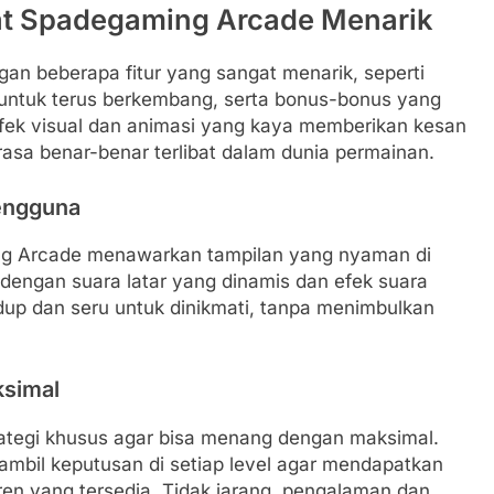
at Spadegaming Arcade Menarik
an beberapa fitur yang sangat menarik, seperti
untuk terus berkembang, serta bonus-bonus yang
ek visual dan animasi yang kaya memberikan kesan
asa benar-benar terlibat dalam dunia permainan.
engguna
ing Arcade menawarkan tampilan yang nyaman di
 dengan suara latar yang dinamis dan efek suara
hidup dan seru untuk dinikmati, tanpa menimbulkan
ksimal
trategi khusus agar bisa menang dengan maksimal.
mbil keputusan di setiap level agar mendapatkan
eren yang tersedia. Tidak jarang, pengalaman dan