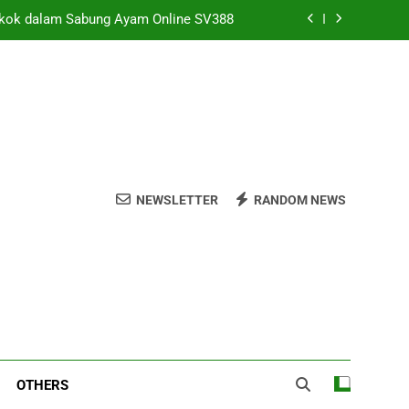
ok dalam Sabung Ayam Online SV388
g Ayam dengan Odds Terbaik di SV388
gkok: Raja Sabung Ayam dengan SV388
 Play: Sensasi Taruhan yang Menggigit
ok dalam Sabung Ayam Online SV388
NEWSLETTER
RANDOM NEWS
g Ayam dengan Odds Terbaik di SV388
gkok: Raja Sabung Ayam dengan SV388
OTHERS