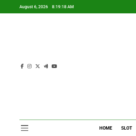
Skip
August 6, 2026
8:19:19 AM
to
content
HOME
SLOT