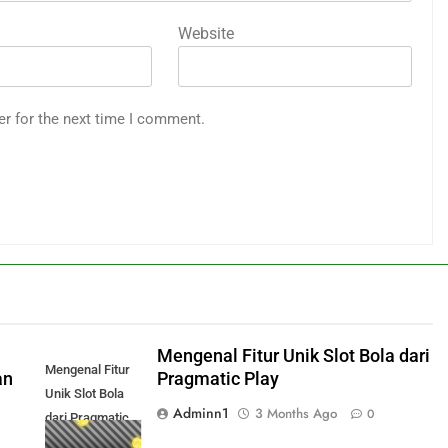
Website
er for the next time I comment.
Mengenal Fitur Unik Slot Bola dari
Mengenal Fitur
an
Pragmatic Play
Unik Slot Bola
Adminn1
3 Months Ago
0
dari Pragmatic
Play