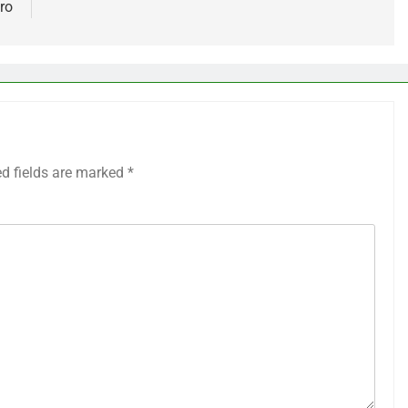
ro
ed fields are marked
*