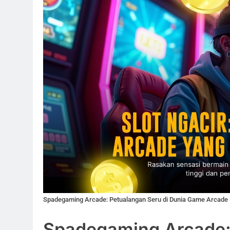
Spadegaming Arcade: Petualangan Seru di Dunia Game Arcade
Spadegaming Arcade: 