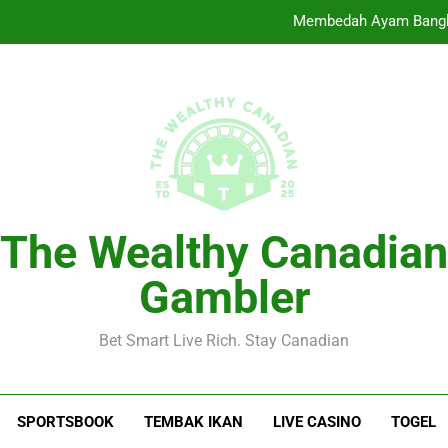
Membedah Ayam Bangk
Mengenal Ayam Bangkok, Raja Sabun
Kenali Ayam Ban
Mengenal Game Slot Bola dari Pragmatic
Membedah Ayam Bangk
The Wealthy Canadian
Mengenal Ayam Bangkok, Raja Sabun
Gambler
Kenali Ayam Ban
Bet Smart Live Rich. Stay Canadian
SPORTSBOOK
TEMBAK IKAN
LIVE CASINO
TOGEL