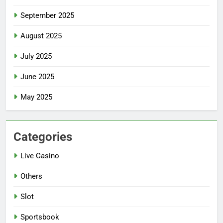
September 2025
August 2025
July 2025
June 2025
May 2025
Categories
Live Casino
Others
Slot
Sportsbook