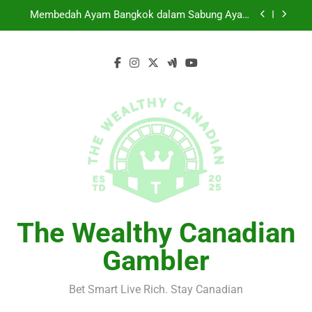
Skip
Membedah Ayam Bangkok dalam Sabung Ayam
to
Online SV388
content
Mengenal Ayam Bangkok, Raja Sabung Ayam
dengan Odds Terbaik di SV388
Kenali Ayam Bangkok: Raja Sabung Ayam dengan
SV388
Mengenal Game Slot Bola dari Pragmatic Play:
Sensasi Taruhan yang Menggigit
Membedah Ayam Bangkok dalam Sabung Ayam
Online SV388
Mengenal Ayam Bangkok, Raja Sabung Ayam
dengan Odds Terbaik di SV388
Kenali Ayam Bangkok: Raja Sabung Ayam dengan
SV388
The Wealthy Canadian
Gambler
Bet Smart Live Rich. Stay Canadian