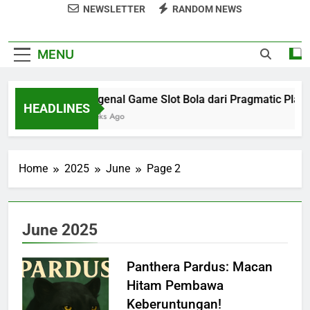
NEWSLETTER
RANDOM NEWS
MENU
Mengenal Game Slot Bola dari Pragmatic Play: 
HEADLINES
2 Weeks Ago
Home
2025
June
Page 2
June 2025
Panthera Pardus: Macan
Hitam Pembawa
Keberuntungan!