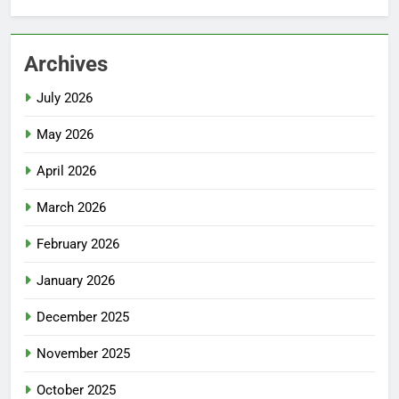
Archives
July 2026
May 2026
April 2026
March 2026
February 2026
January 2026
December 2025
November 2025
October 2025