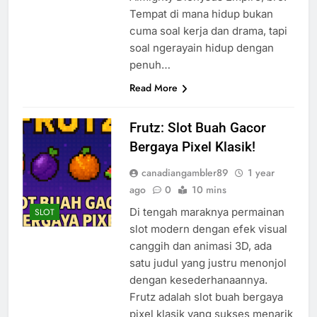
Tempat di mana hidup bukan
cuma soal kerja dan drama, tapi
soal ngerayain hidup dengan
penuh…
Read More
Frutz: Slot Buah Gacor
Bergaya Pixel Klasik!
canadiangambler89
1 year
ago
0
10 mins
Di tengah maraknya permainan
SLOT
slot modern dengan efek visual
canggih dan animasi 3D, ada
satu judul yang justru menonjol
dengan kesederhanaannya.
Frutz adalah slot buah bergaya
pixel klasik yang sukses menarik