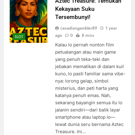
Aztec Treasure: Temukan
Kekayaan Suku
Tersembunyi!
canadiangambler89
1 year
ago
0
8 mins
SLOT
Kalau lo pernah nonton film
petualangan atau main game
yang penuh teka-teki dan
jebakan mematikan di dalam kuil
kuno, lo pasti familiar sama vibe-
nya: lorong gelap, simbol
misterius, dan peti harta yang
katanya penuh emas. Nah,
sekarang bayangin semua itu lo
jalanin sendiri—dari balik layar
smartphone atau laptop lo—
lewat dunia seru bernama Aztec
Treasure. Ini…