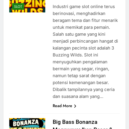
Industri game slot online terus
SLOT
berinovasi, menghadirkan
beragam tema dan fitur menarik
untuk memikat para pemain.
Salah satu game yang kini
menjadi perbincangan hangat di
kalangan pecinta slot adalah 3
Buzzing Wilds. Slot ini
menyuguhkan pengalaman
bermain yang segar, ringan,
namun tetap sarat dengan
potensi kemenangan besar.
Dibalik tampilannya yang ceria
dan suasana alam yang…
Read More
Big Bass Bonanza