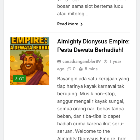
bosan sama slot bertema lucu
atau mitologi…
Read More
Almighty Dionysus Empire:
Pesta Dewata Berhadiah!
canadiangambler89
1 year
ago
0
8 mins
Bayangin ada satu kerajaan yang
SLOT
tiap harinya kayak karnaval tak
berujung. Musik non-stop,
anggur mengalir kayak sungai,
semua orang nari bebas tanpa
beban, dan tiba-tiba lo dapet
hadiah cuma karena ikut seru-
seruan. Welcome to the
Almighty Dionysus Empire, bro!