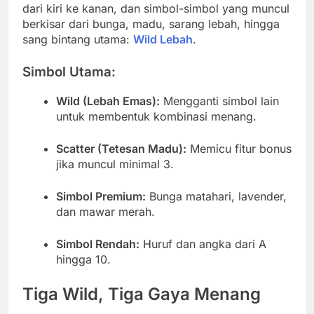
dari kiri ke kanan, dan simbol-simbol yang muncul
berkisar dari bunga, madu, sarang lebah, hingga
sang bintang utama:
Wild Lebah
.
Simbol Utama:
Wild (Lebah Emas):
Mengganti simbol lain
untuk membentuk kombinasi menang.
Scatter (Tetesan Madu):
Memicu fitur bonus
jika muncul minimal 3.
Simbol Premium:
Bunga matahari, lavender,
dan mawar merah.
Simbol Rendah:
Huruf dan angka dari A
hingga 10.
Tiga Wild, Tiga Gaya Menang