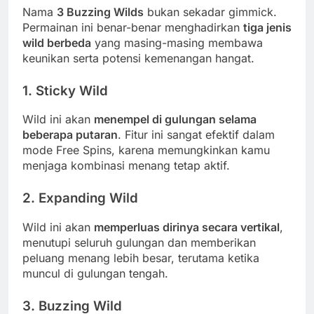
Nama
3 Buzzing Wilds
bukan sekadar gimmick.
Permainan ini benar-benar menghadirkan
tiga jenis
wild berbeda
yang masing-masing membawa
keunikan serta potensi kemenangan hangat.
1.
Sticky Wild
Wild ini akan
menempel di gulungan selama
beberapa putaran
. Fitur ini sangat efektif dalam
mode Free Spins, karena memungkinkan kamu
menjaga kombinasi menang tetap aktif.
2.
Expanding Wild
Wild ini akan
memperluas dirinya secara vertikal
,
menutupi seluruh gulungan dan memberikan
peluang menang lebih besar, terutama ketika
muncul di gulungan tengah.
3.
Buzzing Wild