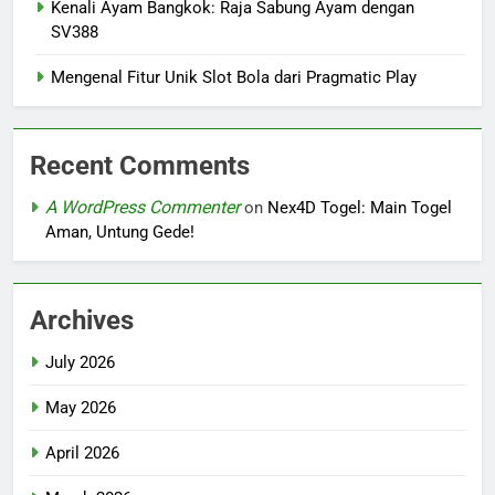
Kenali Ayam Bangkok: Raja Sabung Ayam dengan
SV388
Mengenal Fitur Unik Slot Bola dari Pragmatic Play
Recent Comments
A WordPress Commenter
on
Nex4D Togel: Main Togel
Aman, Untung Gede!
Archives
July 2026
May 2026
April 2026