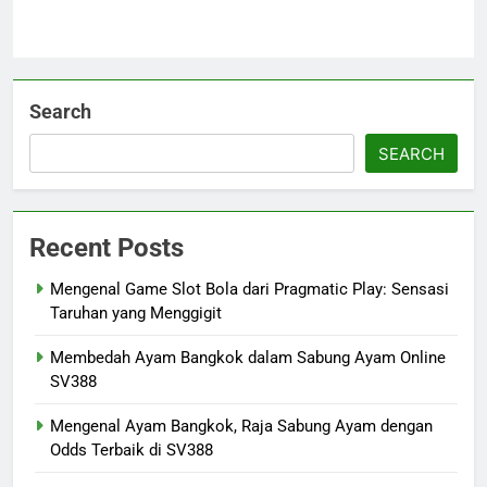
Search
SEARCH
Recent Posts
Mengenal Game Slot Bola dari Pragmatic Play: Sensasi
Taruhan yang Menggigit
Membedah Ayam Bangkok dalam Sabung Ayam Online
SV388
Mengenal Ayam Bangkok, Raja Sabung Ayam dengan
Odds Terbaik di SV388