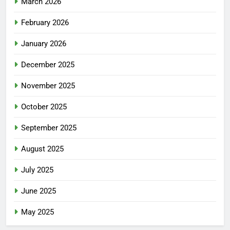
March 2026
February 2026
January 2026
December 2025
November 2025
October 2025
September 2025
August 2025
July 2025
June 2025
May 2025