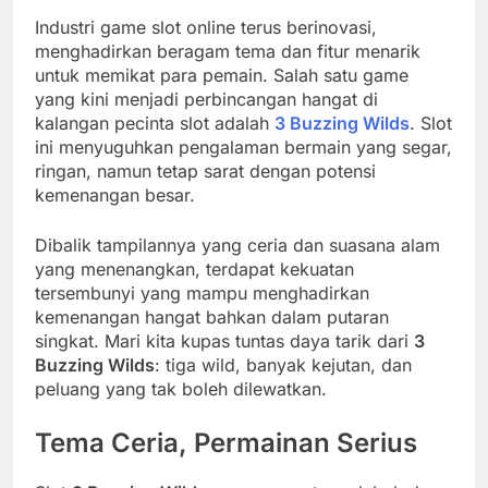
Industri game slot online terus berinovasi,
menghadirkan beragam tema dan fitur menarik
untuk memikat para pemain. Salah satu game
yang kini menjadi perbincangan hangat di
kalangan pecinta slot adalah
3 Buzzing Wilds
. Slot
ini menyuguhkan pengalaman bermain yang segar,
ringan, namun tetap sarat dengan potensi
kemenangan besar.
Dibalik tampilannya yang ceria dan suasana alam
yang menenangkan, terdapat kekuatan
tersembunyi yang mampu menghadirkan
kemenangan hangat bahkan dalam putaran
singkat. Mari kita kupas tuntas daya tarik dari
3
Buzzing Wilds
: tiga wild, banyak kejutan, dan
peluang yang tak boleh dilewatkan.
Tema Ceria, Permainan Serius