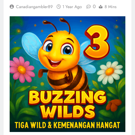
0
Canadiangambler89
1 Year Ago
8 Mins