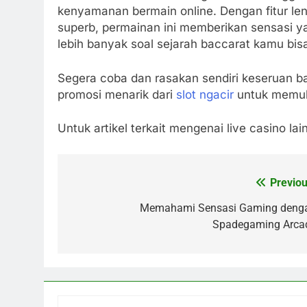
kenyamanan bermain online. Dengan fitur leng
superb, permainan ini memberikan sensasi ya
lebih banyak soal sejarah baccarat kamu bis
Segera coba dan rasakan sendiri keseruan ba
promosi menarik dari
slot ngacir
untuk memula
Untuk artikel terkait mengenai live casino la
Previou
Post
navigation
Memahami Sensasi Gaming deng
Spadegaming Arca