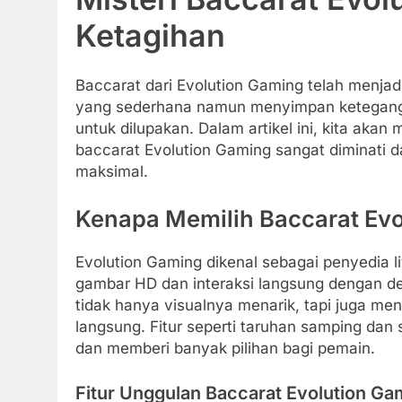
Ketagihan
Baccarat dari Evolution Gaming telah menja
yang sederhana namun menyimpan ketegangan
untuk dilupakan. Dalam artikel ini, kita a
baccarat Evolution Gaming sangat diminati 
maksimal.
Kenapa Memilih Baccarat Ev
Evolution Gaming dikenal sebagai penyedia 
gambar HD dan interaksi langsung dengan de
tidak hanya visualnya menarik, tapi juga me
langsung. Fitur seperti taruhan samping dan
dan memberi banyak pilihan bagi pemain.
Fitur Unggulan Baccarat Evolution Ga