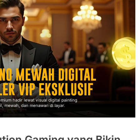
ution Gaming yang Bikin