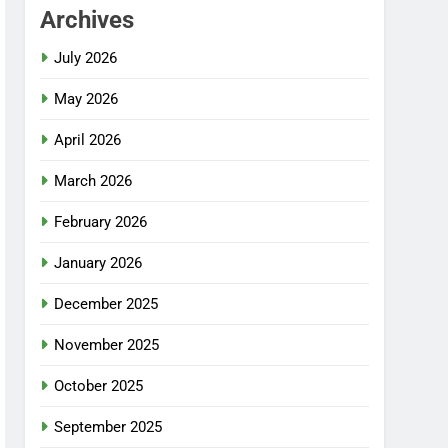
Archives
July 2026
May 2026
April 2026
March 2026
February 2026
January 2026
December 2025
November 2025
October 2025
September 2025