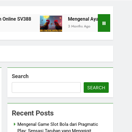
8
Mengenal Ayam Bangkok, Raja Sabung Ayam
3 Months Ago
Search
SEARCH
Recent Posts
Mengenal Game Slot Bola dari Pragmatic
Play: Sensasi Taruhan yang Menggigit