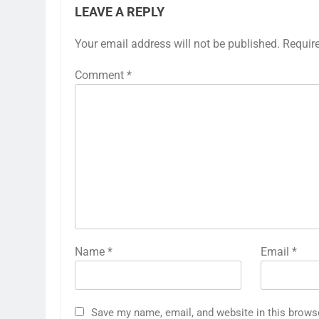
LEAVE A REPLY
Your email address will not be published.
Requir
Comment
*
Name
*
Email
*
Save my name, email, and website in this brows