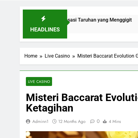
matic Play: Sensasi Taruhan yang Menggigit
HEADLINES
Home
Live Casino
Misteri Baccarat Evolution
LIVE CASINO
Misteri Baccarat Evolut
Ketagihan
0
Adminn1
12 Months Ago
4 Mins