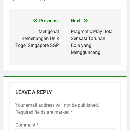
Previous:
Next:
Post
navigation
Mengenal
Pragmatic Play Bola:
Kemenangan Unik
Sensasi Taruhan
Togel Singapore SGP
Bola yang
Mengguncang
LEAVE A REPLY
Your email address will not be published.
Required fields are marked
*
Comment
*