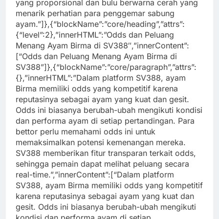
yang proporsional dan bulu berwarna cerah yang
menarik perhatian para penggemar sabung
ayam.”]},{“blockName”:”core/heading”,”attrs”:
{“level”:2},”innerHTML”:”Odds dan Peluang
Menang Ayam Birma di SV388″,”innerContent”:
[“Odds dan Peluang Menang Ayam Birma di
SV388”]},{“blockName”:”core/paragraph”,”attrs”:
{},”innerHTML”:”Dalam platform SV388, ayam
Birma memiliki odds yang kompetitif karena
reputasinya sebagai ayam yang kuat dan gesit.
Odds ini biasanya berubah-ubah mengikuti kondisi
dan performa ayam di setiap pertandingan. Para
bettor perlu memahami odds ini untuk
memaksimalkan potensi kemenangan mereka.
SV388 memberikan fitur transparan terkait odds,
sehingga pemain dapat melihat peluang secara
real-time.”,”innerContent”:[“Dalam platform
SV388, ayam Birma memiliki odds yang kompetitif
karena reputasinya sebagai ayam yang kuat dan
gesit. Odds ini biasanya berubah-ubah mengikuti
kondisi dan performa ayam di setiap