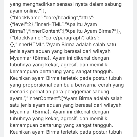
yang menghadirkan sensasi nyata dalam sabung
ayam online.”]},
{“blockName”:”core/heading”,”attrs”:
{“level”:2},”innerHTML”:”Apa Itu Ayam
Birma?”,”innerContent”:[“Apa Itu Ayam Birma?”]},
{“blockName”:”core/paragraph”,”attrs”:
{},”innerHTML”:”Ayam Birma adalah salah satu
jenis ayam aduan yang berasal dari wilayah
Myanmar (Birma). Ayam ini dikenal dengan
tubuhnya yang kekar, agresif, dan memiliki
kemampuan bertarung yang sangat tangguh.
Keunikan ayam Birma terletak pada postur tubuh
yang proporsional dan bulu berwarna cerah yang
menarik perhatian para penggemar sabung
ayam.”,”innerContent”:[“Ayam Birma adalah salah
satu jenis ayam aduan yang berasal dari wilayah
Myanmar (Birma). Ayam ini dikenal dengan
tubuhnya yang kekar, agresif, dan memiliki
kemampuan bertarung yang sangat tangguh.
Keunikan ayam Birma terletak pada postur tubuh