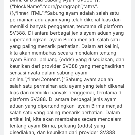
{“blockName”:”core/paragraph”,”attrs”:
{},”innerHTML”:”Sabung ayam adalah salah satu
permainan adu ayam yang telah dikenal luas dan
memiliki banyak penggemar, terutama di platform
SV388. Di antara berbagai jenis ayam aduan yang
dipertandingkan, ayam Birma menjadi salah satu
yang paling menarik perhatian. Dalam artikel ini,
kita akan membahas secara mendalam tentang
ayam Birma, peluang (odds) yang disediakan, dan
keunikan dari provider SV388 yang menghadirkan
sensasi nyata dalam sabung ayam
online.”,”innerContent”:[“Sabung ayam adalah
salah satu permainan adu ayam yang telah dikenal
luas dan memiliki banyak penggemar, terutama di
platform SV388. Di antara berbagai jenis ayam
aduan yang dipertandingkan, ayam Birma menjadi
salah satu yang paling menarik perhatian. Dalam
artikel ini, kita akan membahas secara mendalam
tentang ayam Birma, peluang (odds) yang
disediakan, dan keunikan dari provider SV388