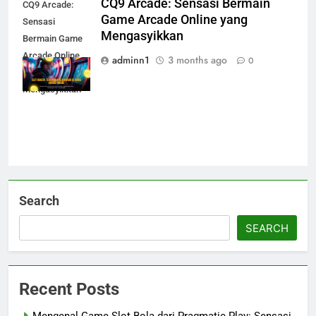
CQ9 Arcade: Sensasi Bermain
CQ9 Arcade:
Game Arcade Online yang
Sensasi
Mengasyikkan
Bermain Game
Arcade Online
adminn1
3 months ago
0
yang
Mengasyikkan
Search
SEARCH
Recent Posts