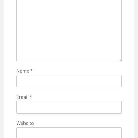
Name
*
Email
*
Website