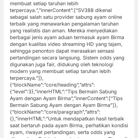
membuat setiap taruhan lebih
terpercaya.”,”innerContent”:[“SV388 dikenal
sebagai salah satu provider sabung ayam online
terbaik yang menawarkan pengalaman taruhan
yang realistis dan aman. Mereka menyediakan
berbagai jenis ayam aduan termasuk ayam Birma
dengan kualitas video streaming HD yang tajam,
sehingga penonton dapat merasakan sensasi
pertandingan secara langsung. Sistem odds yang
digunakan juga fair, didukung oleh teknologi
modern yang membuat setiap taruhan lebih
terpercaya.”]},
{“blockName”:”core/heading”,”attrs”:
{“level”:3},”innerHTML”:”Tips Bermain Sabung
Ayam dengan Ayam Birma”,”innerContent”:[“Tips
Bermain Sabung Ayam dengan Ayam Birma”]},
{“blockName”:”core/paragraph”,”attrs”:
{},”innerHTML”:”Untuk mendapatkan hasil terbaik
saat bertaruh pada ayam Birma, perhatikan kondisi
ayam, riwayat pertandingan, serta odds yang