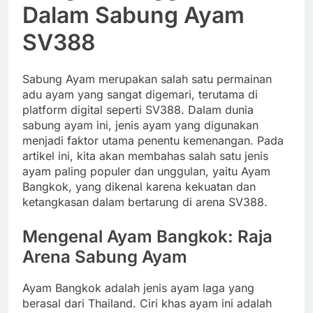
Dalam Sabung Ayam
SV388
Sabung Ayam merupakan salah satu permainan
adu ayam yang sangat digemari, terutama di
platform digital seperti SV388. Dalam dunia
sabung ayam ini, jenis ayam yang digunakan
menjadi faktor utama penentu kemenangan. Pada
artikel ini, kita akan membahas salah satu jenis
ayam paling populer dan unggulan, yaitu Ayam
Bangkok, yang dikenal karena kekuatan dan
ketangkasan dalam bertarung di arena SV388.
Mengenal Ayam Bangkok: Raja
Arena Sabung Ayam
Ayam Bangkok adalah jenis ayam laga yang
berasal dari Thailand. Ciri khas ayam ini adalah