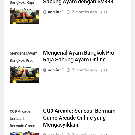
Sabung Ayam dengan SV388
Bangkok: Raja
Sabung Ayam
adminn1
3 months ago
0
dengan SV388
Mengenal Ayam Bangkok Pro:
Mengenal Ayam
Raja Sabung Ayam Online
Bangkok Pro:
Raja Sabung
adminn1
3 months ago
0
Ayam Online
CQ9 Arcade: Sensasi Bermain
CQ9 Arcade:
Game Arcade Online yang
Sensasi
Mengasyikkan
Bermain Game
Arcade Online
adminn1
3 months ago