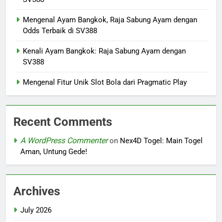
Mengenal Ayam Bangkok, Raja Sabung Ayam dengan
Odds Terbaik di SV388
Kenali Ayam Bangkok: Raja Sabung Ayam dengan
SV388
Mengenal Fitur Unik Slot Bola dari Pragmatic Play
Recent Comments
A WordPress Commenter
on
Nex4D Togel: Main Togel
Aman, Untung Gede!
Archives
July 2026