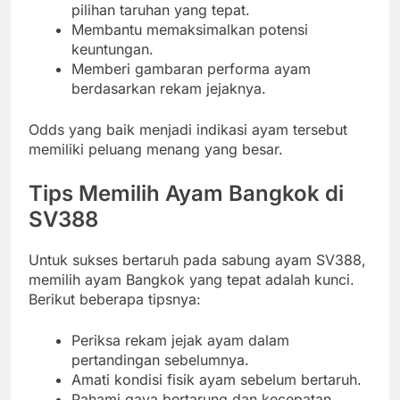
pilihan taruhan yang tepat.
Membantu memaksimalkan potensi
keuntungan.
Memberi gambaran performa ayam
berdasarkan rekam jejaknya.
Odds yang baik menjadi indikasi ayam tersebut
memiliki peluang menang yang besar.
Tips Memilih Ayam Bangkok di
SV388
Untuk sukses bertaruh pada sabung ayam SV388,
memilih ayam Bangkok yang tepat adalah kunci.
Berikut beberapa tipsnya:
Periksa rekam jejak ayam dalam
pertandingan sebelumnya.
Amati kondisi fisik ayam sebelum bertaruh.
Pahami gaya bertarung dan kecepatan