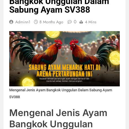
Bangkok Unggulan Dalam
Sabung Ayam SV388
0
Adminn1
8 Months Ago
4 Mins
Mengenal Jenis Ayam Bangkok Unggulan Dalam Sabung Ayam
SV388
Mengenal Jenis Ayam
Bangkok Unggulan