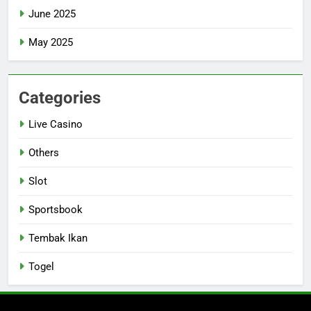
June 2025
May 2025
Categories
Live Casino
Others
Slot
Sportsbook
Tembak Ikan
Togel