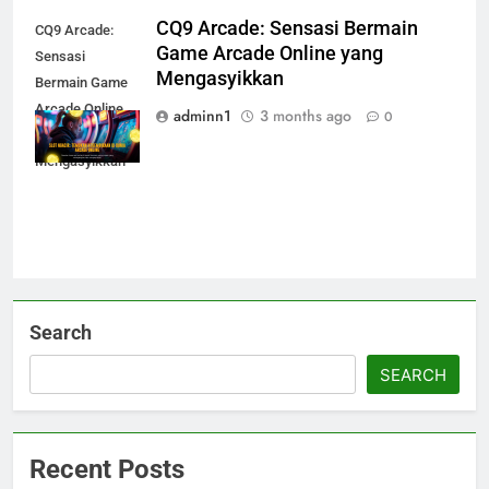
CQ9 Arcade: Sensasi Bermain
CQ9 Arcade:
Game Arcade Online yang
Sensasi
Mengasyikkan
Bermain Game
Arcade Online
adminn1
3 months ago
0
yang
Mengasyikkan
Search
SEARCH
Recent Posts