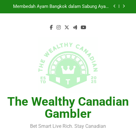
Online SV388
Skip
Mengenal Ayam Bangkok, Raja Sabung Ayam
to
dengan Odds Terbaik di SV388
content
Kenali Ayam Bangkok: Raja Sabung Ayam dengan
SV388
Mengenal Game Slot Bola dari Pragmatic Play:
Sensasi Taruhan yang Menggigit
Membedah Ayam Bangkok dalam Sabung Ayam
Online SV388
Mengenal Ayam Bangkok, Raja Sabung Ayam
dengan Odds Terbaik di SV388
Kenali Ayam Bangkok: Raja Sabung Ayam dengan
SV388
The Wealthy Canadian
Gambler
Bet Smart Live Rich. Stay Canadian