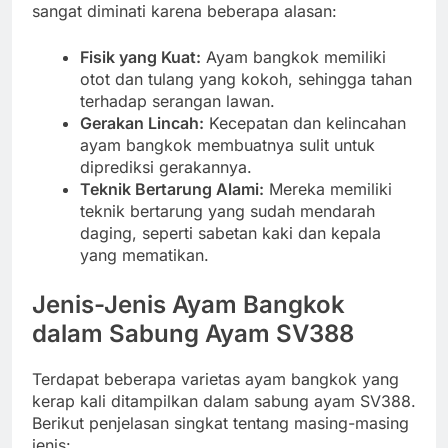
sangat diminati karena beberapa alasan:
Fisik yang Kuat:
Ayam bangkok memiliki
otot dan tulang yang kokoh, sehingga tahan
terhadap serangan lawan.
Gerakan Lincah:
Kecepatan dan kelincahan
ayam bangkok membuatnya sulit untuk
diprediksi gerakannya.
Teknik Bertarung Alami:
Mereka memiliki
teknik bertarung yang sudah mendarah
daging, seperti sabetan kaki dan kepala
yang mematikan.
Jenis-Jenis Ayam Bangkok
dalam Sabung Ayam SV388
Terdapat beberapa varietas ayam bangkok yang
kerap kali ditampilkan dalam sabung ayam SV388.
Berikut penjelasan singkat tentang masing-masing
jenis: