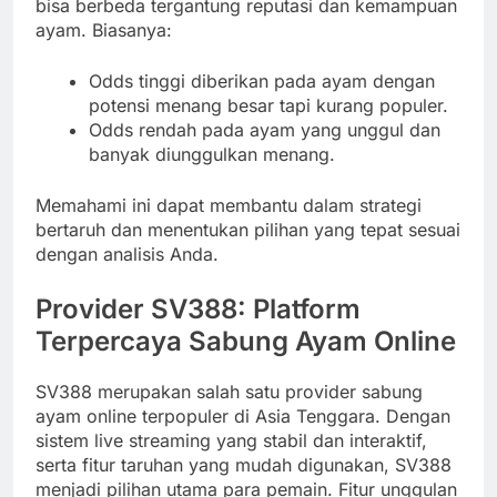
bisa berbeda tergantung reputasi dan kemampuan
ayam. Biasanya:
Odds tinggi diberikan pada ayam dengan
potensi menang besar tapi kurang populer.
Odds rendah pada ayam yang unggul dan
banyak diunggulkan menang.
Memahami ini dapat membantu dalam strategi
bertaruh dan menentukan pilihan yang tepat sesuai
dengan analisis Anda.
Provider SV388: Platform
Terpercaya Sabung Ayam Online
SV388 merupakan salah satu provider sabung
ayam online terpopuler di Asia Tenggara. Dengan
sistem live streaming yang stabil dan interaktif,
serta fitur taruhan yang mudah digunakan, SV388
menjadi pilihan utama para pemain. Fitur unggulan