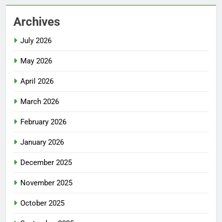
Archives
July 2026
May 2026
April 2026
March 2026
February 2026
January 2026
December 2025
November 2025
October 2025