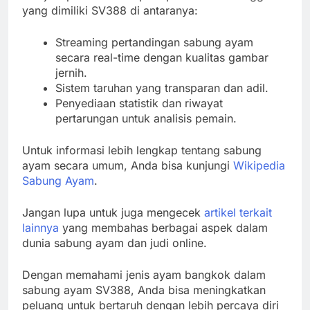
yang dimiliki SV388 di antaranya:
Streaming pertandingan sabung ayam
secara real-time dengan kualitas gambar
jernih.
Sistem taruhan yang transparan dan adil.
Penyediaan statistik dan riwayat
pertarungan untuk analisis pemain.
Untuk informasi lebih lengkap tentang sabung
ayam secara umum, Anda bisa kunjungi
Wikipedia
Sabung Ayam
.
Jangan lupa untuk juga mengecek
artikel terkait
lainnya
yang membahas berbagai aspek dalam
dunia sabung ayam dan judi online.
Dengan memahami jenis ayam bangkok dalam
sabung ayam SV388, Anda bisa meningkatkan
peluang untuk bertaruh dengan lebih percaya diri