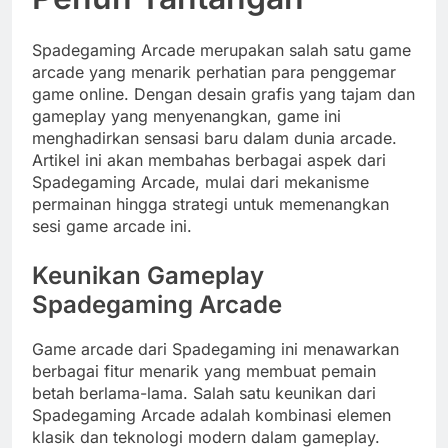
Spadegaming Arcade merupakan salah satu game
arcade yang menarik perhatian para penggemar
game online. Dengan desain grafis yang tajam dan
gameplay yang menyenangkan, game ini
menghadirkan sensasi baru dalam dunia arcade.
Artikel ini akan membahas berbagai aspek dari
Spadegaming Arcade, mulai dari mekanisme
permainan hingga strategi untuk memenangkan
sesi game arcade ini.
Keunikan Gameplay
Spadegaming Arcade
Game arcade dari Spadegaming ini menawarkan
berbagai fitur menarik yang membuat pemain
betah berlama-lama. Salah satu keunikan dari
Spadegaming Arcade adalah kombinasi elemen
klasik dan teknologi modern dalam gameplay.