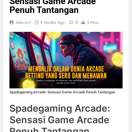
Sensasi Game Arcade
Penuh Tantangan
0
Adminn1
8 Months Ago
3 Mins
Spadegaming Arcade: Sensasi Game Arcade Penuh Tantangan
Spadegaming Arcade:
Sensasi Game Arcade
Penuh Tantangan