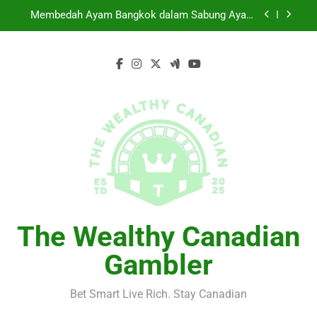
Skip
Membedah Ayam Bangkok dalam Sabung Ayam
to
Online SV388
content
Mengenal Ayam Bangkok, Raja Sabung Ayam
dengan Odds Terbaik di SV388
Kenali Ayam Bangkok: Raja Sabung Ayam dengan
SV388
Mengenal Game Slot Bola dari Pragmatic Play:
Sensasi Taruhan yang Menggigit
Membedah Ayam Bangkok dalam Sabung Ayam
Online SV388
Mengenal Ayam Bangkok, Raja Sabung Ayam
dengan Odds Terbaik di SV388
Kenali Ayam Bangkok: Raja Sabung Ayam dengan
SV388
The Wealthy Canadian
Gambler
Bet Smart Live Rich. Stay Canadian