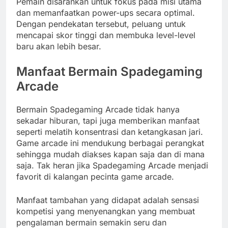
Pemain disarankan untuk fokus pada misi utama
dan memanfaatkan power-ups secara optimal.
Dengan pendekatan tersebut, peluang untuk
mencapai skor tinggi dan membuka level-level
baru akan lebih besar.
Manfaat Bermain Spadegaming
Arcade
Bermain Spadegaming Arcade tidak hanya
sekadar hiburan, tapi juga memberikan manfaat
seperti melatih konsentrasi dan ketangkasan jari.
Game arcade ini mendukung berbagai perangkat
sehingga mudah diakses kapan saja dan di mana
saja. Tak heran jika Spadegaming Arcade menjadi
favorit di kalangan pecinta game arcade.
Manfaat tambahan yang didapat adalah sensasi
kompetisi yang menyenangkan yang membuat
pengalaman bermain semakin seru dan