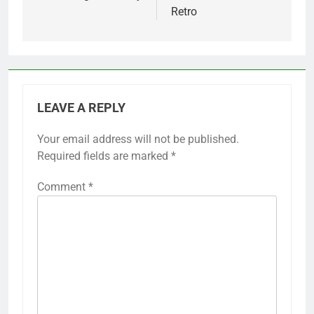
Retro
LEAVE A REPLY
Your email address will not be published.
Required fields are marked
*
Comment
*