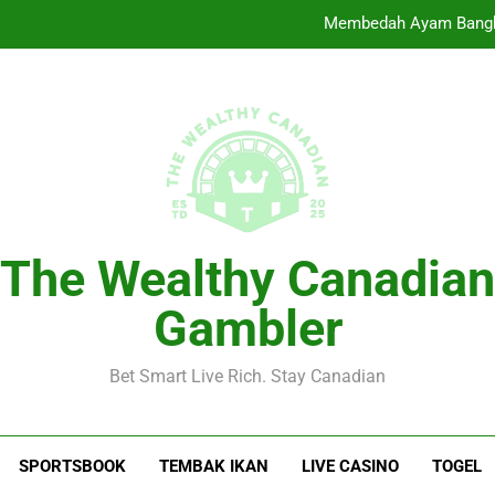
Membedah Ayam Bangk
Mengenal Ayam Bangkok, Raja Sabun
Kenali Ayam Ban
Mengenal Game Slot Bola dari Pragmatic
Membedah Ayam Bangk
The Wealthy Canadian
Mengenal Ayam Bangkok, Raja Sabun
Gambler
Kenali Ayam Ban
Bet Smart Live Rich. Stay Canadian
SPORTSBOOK
TEMBAK IKAN
LIVE CASINO
TOGEL