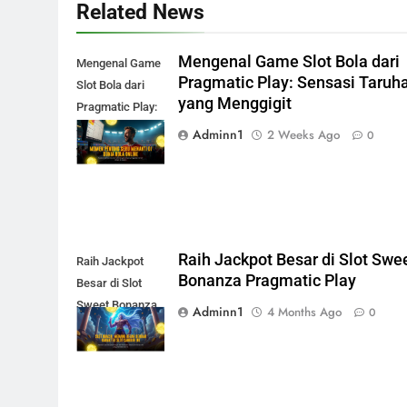
Related News
Mengenal Game Slot Bola dari
Mengenal Game
Pragmatic Play: Sensasi Taruh
Slot Bola dari
yang Menggigit
Pragmatic Play:
Sensasi Taruhan
Adminn1
2 Weeks Ago
0
yang Menggigit
Raih Jackpot Besar di Slot Swe
Raih Jackpot
Bonanza Pragmatic Play
Besar di Slot
Sweet Bonanza
Adminn1
4 Months Ago
0
Pragmatic Play