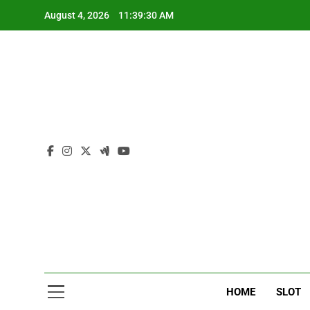
Skip
August 4, 2026
11:39:31 AM
to
content
HOME
SLOT