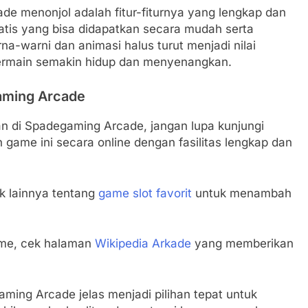
 menonjol adalah fitur-fiturnya yang lengkap dan
ratis yang bisa didapatkan secara mudah serta
a-warni dan animasi halus turut menjadi nilai
rmain semakin hidup dan menyenangkan.
aming Arcade
n di Spadegaming Arcade, jangan lupa kunjungi
 game ini secara online dengan fasilitas lengkap dan
ik lainnya tentang
game slot favorit
untuk menambah
game, cek halaman
Wikipedia Arkade
yang memberikan
ing Arcade jelas menjadi pilihan tepat untuk