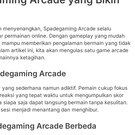
an menyenangkan, Spadegaming Arcade selalu
ar permainan online. Dengan gameplay yang mudah
ni mampu memberikan pengalaman bermain yang tidak
am artikel ini, kita akan mengulas satu game arcade
ainnya ketagihan.
adegaming Arcade
ang sederhana namun adiktif. Pemain cukup fokus
reaksi yang tepat waktu untuk mengumpulkan skor
ga siapa saja dapat langsung bermain tanpa kesulitan.
ap sesi menjadi menantang dan menghibur.
adegaming Arcade Berbeda