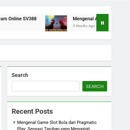
 SV388
Mengenal Ayam Bangkok, Raja Sabun
3 Months Ago
Search
SEARCH
Recent Posts
Mengenal Game Slot Bola dari Pragmatic
Play: Sensasi Taruhan yang Menggigit