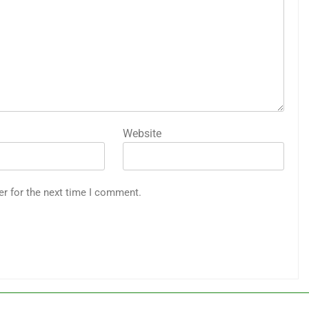
Website
er for the next time I comment.