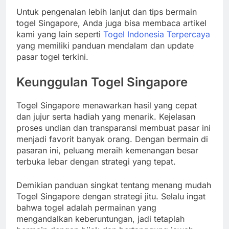
Untuk pengenalan lebih lanjut dan tips bermain
togel Singapore, Anda juga bisa membaca artikel
kami yang lain seperti
Togel Indonesia Terpercaya
yang memiliki panduan mendalam dan update
pasar togel terkini.
Keunggulan Togel Singapore
Togel Singapore menawarkan hasil yang cepat
dan jujur serta hadiah yang menarik. Kejelasan
proses undian dan transparansi membuat pasar ini
menjadi favorit banyak orang. Dengan bermain di
pasaran ini, peluang meraih kemenangan besar
terbuka lebar dengan strategi yang tepat.
Demikian panduan singkat tentang menang mudah
Togel Singapore dengan strategi jitu. Selalu ingat
bahwa togel adalah permainan yang
mengandalkan keberuntungan, jadi tetaplah