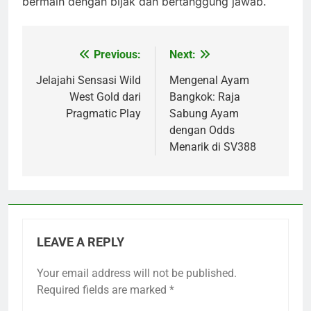
bermain dengan bijak dan bertanggung jawab.
Previous:
Next:
Post
navigation
Jelajahi Sensasi Wild
Mengenal Ayam
West Gold dari
Bangkok: Raja
Pragmatic Play
Sabung Ayam
dengan Odds
Menarik di SV388
LEAVE A REPLY
Your email address will not be published.
Required fields are marked
*