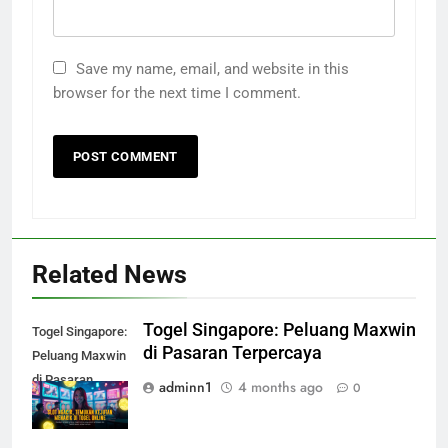
Save my name, email, and website in this
browser for the next time I comment.
Related News
Togel Singapore: Peluang Maxwin
Togel Singapore:
di Pasaran Terpercaya
Peluang Maxwin
di Pasaran
adminn1
4 months ago
0
Terpercaya