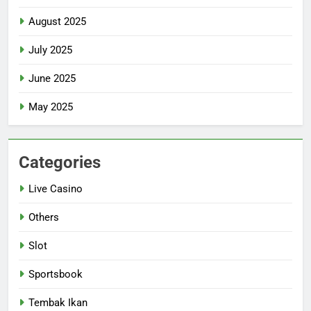
August 2025
July 2025
June 2025
May 2025
Categories
Live Casino
Others
Slot
Sportsbook
Tembak Ikan