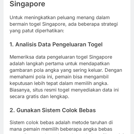
Singapore
Untuk meningkatkan peluang menang dalam
bermain togel Singapore, ada beberapa strategi
yang patut diperhatikan:
1. Analisis Data Pengeluaran Togel
Memeriksa data pengeluaran togel Singapore
adalah langkah pertama untuk mendapatkan
gambaran pola angka yang sering keluar. Dengan
memahami pola ini, pemain bisa mengambil
keputusan lebih tepat dalam memilih angka.
Biasanya, situs resmi togel menyediakan data ini
secara gratis dan lengkap.
2. Gunakan Sistem Colok Bebas
Sistem colok bebas adalah metode taruhan di
mana pemain memilih beberapa angka bebas