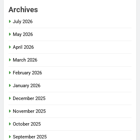
Archives
July 2026
May 2026
April 2026
March 2026
February 2026
January 2026
December 2025
November 2025
October 2025
September 2025