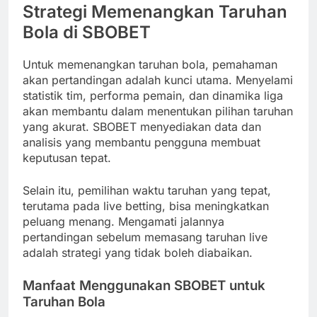
Strategi Memenangkan Taruhan
Bola di SBOBET
Untuk memenangkan taruhan bola, pemahaman
akan pertandingan adalah kunci utama. Menyelami
statistik tim, performa pemain, dan dinamika liga
akan membantu dalam menentukan pilihan taruhan
yang akurat. SBOBET menyediakan data dan
analisis yang membantu pengguna membuat
keputusan tepat.
Selain itu, pemilihan waktu taruhan yang tepat,
terutama pada live betting, bisa meningkatkan
peluang menang. Mengamati jalannya
pertandingan sebelum memasang taruhan live
adalah strategi yang tidak boleh diabaikan.
Manfaat Menggunakan SBOBET untuk
Taruhan Bola