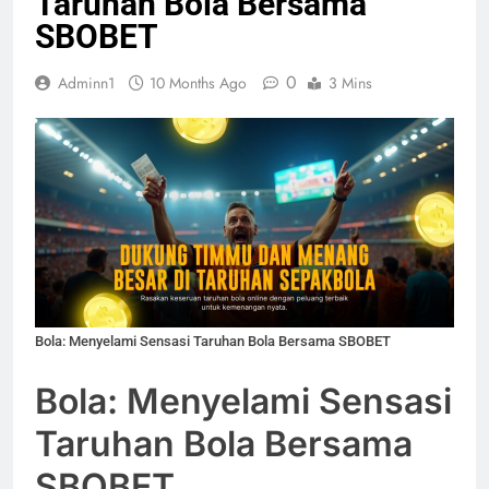
Taruhan Bola Bersama
SBOBET
0
Adminn1
10 Months Ago
3 Mins
Bola: Menyelami Sensasi Taruhan Bola Bersama SBOBET
Bola: Menyelami Sensasi
Taruhan Bola Bersama
SBOBET