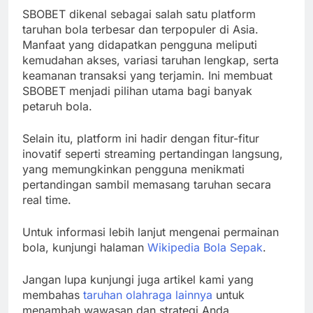
SBOBET dikenal sebagai salah satu platform
taruhan bola terbesar dan terpopuler di Asia.
Manfaat yang didapatkan pengguna meliputi
kemudahan akses, variasi taruhan lengkap, serta
keamanan transaksi yang terjamin. Ini membuat
SBOBET menjadi pilihan utama bagi banyak
petaruh bola.
Selain itu, platform ini hadir dengan fitur-fitur
inovatif seperti streaming pertandingan langsung,
yang memungkinkan pengguna menikmati
pertandingan sambil memasang taruhan secara
real time.
Untuk informasi lebih lanjut mengenai permainan
bola, kunjungi halaman
Wikipedia Bola Sepak
.
Jangan lupa kunjungi juga artikel kami yang
membahas
taruhan olahraga lainnya
untuk
menambah wawasan dan strategi Anda.