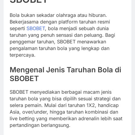
Bola bukan sekadar olahraga atau hiburan.
Bekerjasama dengan platform taruhan resmi
seperti
SBOBET
, bola menjadi sebuah dunia
taruhan yang penuh sensasi dan peluang. Bagi
penggemar taruhan, SBOBET menawarkan
pengalaman taruhan bola yang lengkap dan
terpercaya.
Mengenal Jenis Taruhan Bola di
SBOBET
SBOBET menyediakan berbagai macam jenis
taruhan bola yang bisa dipilih sesuai strategi dan
selera pemain. Mulai dari taruhan 1X2, handicap
Asia, over/under, hingga taruhan kombinasi dan
live betting yang memberikan adrenalin lebih saat
pertandingan berlangsung.