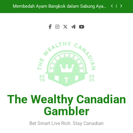
Skip
Membedah Ayam Bangkok dalam Sabung Ayam
to
Online SV388
content
Mengenal Ayam Bangkok, Raja Sabung Ayam
dengan Odds Terbaik di SV388
Kenali Ayam Bangkok: Raja Sabung Ayam dengan
SV388
Mengenal Game Slot Bola dari Pragmatic Play:
Sensasi Taruhan yang Menggigit
Membedah Ayam Bangkok dalam Sabung Ayam
Online SV388
Mengenal Ayam Bangkok, Raja Sabung Ayam
dengan Odds Terbaik di SV388
Kenali Ayam Bangkok: Raja Sabung Ayam dengan
SV388
The Wealthy Canadian
Gambler
Bet Smart Live Rich. Stay Canadian