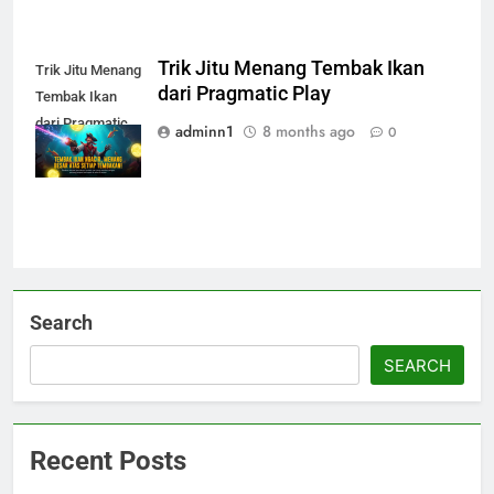
Trik Jitu Menang Tembak Ikan
Trik Jitu Menang
dari Pragmatic Play
Tembak Ikan
dari Pragmatic
adminn1
8 months ago
0
Play
Search
SEARCH
Recent Posts