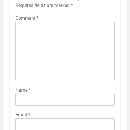
Required fields are marked
*
Comment
*
Name
*
Email
*