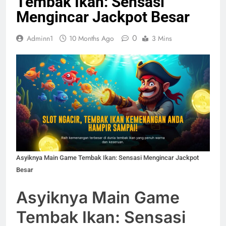
Tembak Ikan: Sensasi
Mengincar Jackpot Besar
0
Adminn1
10 Months Ago
3 Mins
Asyiknya Main Game Tembak Ikan: Sensasi Mengincar Jackpot
Besar
Asyiknya Main Game
Tembak Ikan: Sensasi