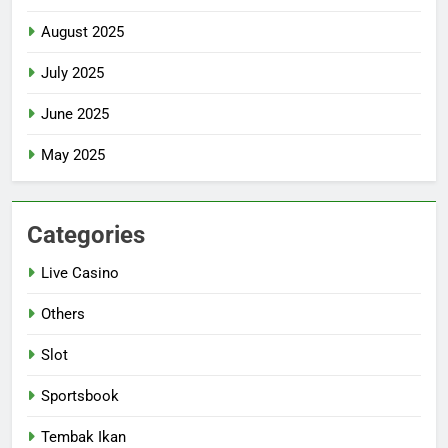
August 2025
July 2025
June 2025
May 2025
Categories
Live Casino
Others
Slot
Sportsbook
Tembak Ikan