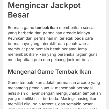
Mengincar Jackpot
Besar
Bermain game
tembak ikan
memberikan sensasi
yang berbeda dari permainan arcade lainnya.
Keunikan dari permainan ini terletak pada cara
bermainnya yang interaktif dan penuh warna,
membuat para pemain betah berlama-lama
menembak ikan-ikan yang beraneka ragam guna
mendapatkan poin dan peluang jackpot besar.
Mengenal Game Tembak Ikan
Game tembak ikan adalah permainan arcade yang
menantang pemain untuk menembak berbagai
jenis ikan di layar dengan menggunakan tembakan
yang memiliki nilai berbeda. Masing-masing ikan
memiliki nilai poin tertentu, dan semakin besar