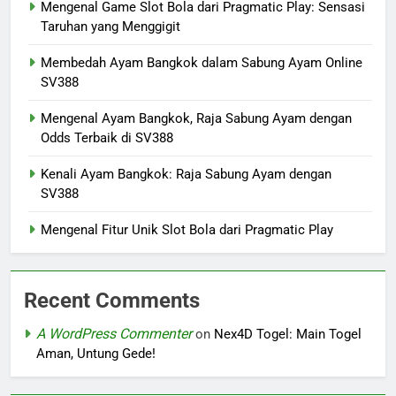
Mengenal Game Slot Bola dari Pragmatic Play: Sensasi
Taruhan yang Menggigit
Membedah Ayam Bangkok dalam Sabung Ayam Online
SV388
Mengenal Ayam Bangkok, Raja Sabung Ayam dengan
Odds Terbaik di SV388
Kenali Ayam Bangkok: Raja Sabung Ayam dengan
SV388
Mengenal Fitur Unik Slot Bola dari Pragmatic Play
Recent Comments
A WordPress Commenter
on
Nex4D Togel: Main Togel
Aman, Untung Gede!