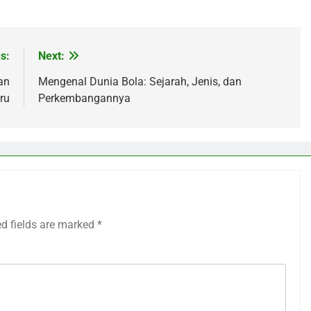
s:
Next:
an
Mengenal Dunia Bola: Sejarah, Jenis, dan
ru
Perkembangannya
ed fields are marked
*