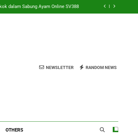
ok dalam Sabung Ayam Online SV388
g Ayam dengan Odds Terbaik di SV388
gkok: Raja Sabung Ayam dengan SV388
 Play: Sensasi Taruhan yang Menggigit
ok dalam Sabung Ayam Online SV388
NEWSLETTER
RANDOM NEWS
g Ayam dengan Odds Terbaik di SV388
gkok: Raja Sabung Ayam dengan SV388
OTHERS