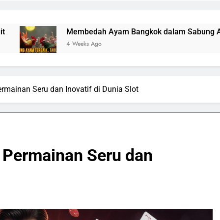
Membedah Ayam Bangkok dalam Sabung Ayam Online S
4 Weeks Ago
mainan Seru dan Inovatif di Dunia Slot
 Permainan Seru dan