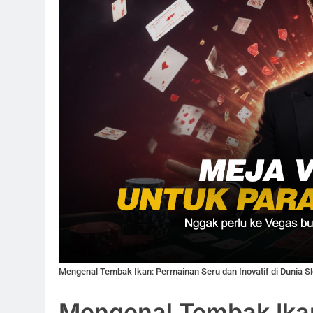
Mengenal Tembak Ikan: Permainan Seru dan Inovatif di Dunia Sl
Mengenal Tembak Ika