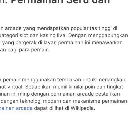
 arcade yang mendapatkan popularitas tinggi di
kategori slot dan kasino live. Dengan menggabungkan
yang bergerak di layar, permainan ini menawarkan
an bagi para pemain.
ana pemain menggunakan tembakan untuk menangkap
t virtual. Setiap ikan memiliki nilai poin dan tingkat
nan ini mirip dengan permainan arcade pesta ikan
s dengan teknologi modern dan mekanisme permainan
mainan arcade
dapat dilihat di Wikipedia.