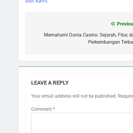
Slot kami
.
Previou
Post
navigation
Memahami Dunia Casino: Sejarah, Fitur, d
Perkembangan Terba
LEAVE A REPLY
Your email address will not be published.
Requir
Comment
*