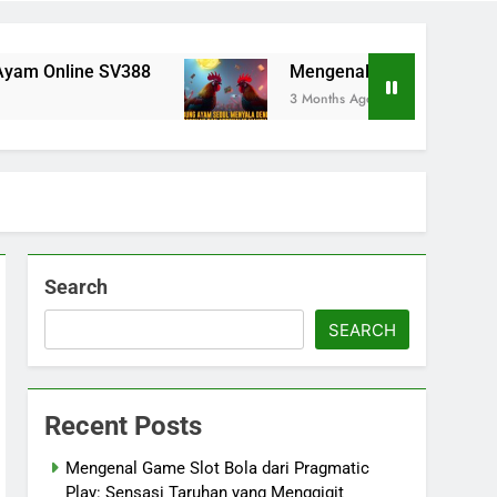
V388
Mengenal Ayam Bangkok, Raja Sabung 
3 Months Ago
Search
SEARCH
Recent Posts
Mengenal Game Slot Bola dari Pragmatic
Play: Sensasi Taruhan yang Menggigit