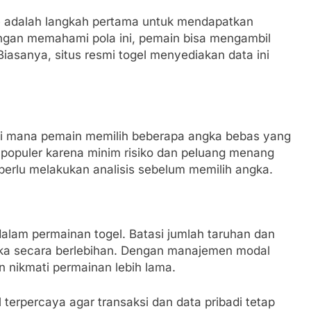
e adalah langkah pertama untuk mendapatkan
ngan memahami pola ini, pemain bisa mengambil
iasanya, situs resmi togel menyediakan data ini
di mana pemain memilih beberapa angka bebas yang
i populer karena minim risiko dan peluang menang
 perlu melakukan analisis sebelum memilih angka.
alam permainan togel. Batasi jumlah taruhan dan
a secara berlebihan. Dengan manajemen modal
an nikmati permainan lebih lama.
 terpercaya agar transaksi dan data pribadi tetap