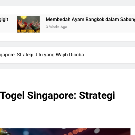
Membedah Ayam Bangkok dalam Sabung Ayam Online
3 Weeks Ago
pore: Strategi Jitu yang Wajib Dicoba
ogel Singapore: Strategi