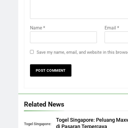
Name
*
Email
*
Save my name, email, and website in this brows
Related News
Togel Singapore: Peluang Max
Togel Singapore:
di Pasaran Terpercaya