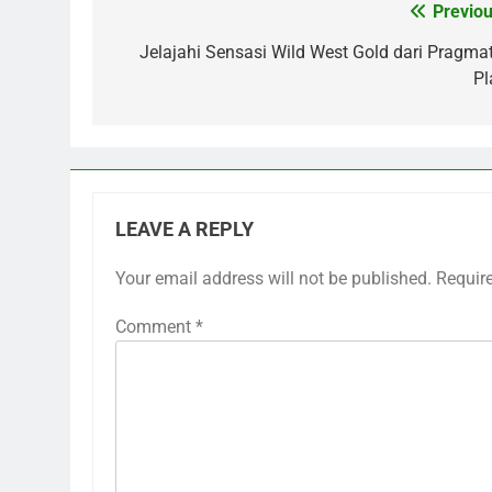
Previou
Post
navigation
Jelajahi Sensasi Wild West Gold dari Pragmat
Pl
LEAVE A REPLY
Your email address will not be published.
Requir
Comment
*