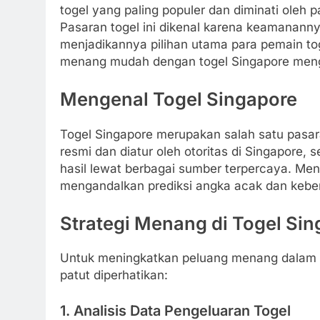
togel yang paling populer dan diminati oleh
Pasaran togel ini dikenal karena keamananny
menjadikannya pilihan utama para pemain tog
menang mudah dengan togel Singapore menggu
Mengenal Togel Singapore
Togel Singapore merupakan salah satu pasara
resmi dan diatur oleh otoritas di Singapor
hasil lewat berbagai sumber terpercaya. Me
mengandalkan prediksi angka acak dan kebe
Strategi Menang di Togel Si
Untuk meningkatkan peluang menang dalam b
patut diperhatikan:
1. Analisis Data Pengeluaran Togel