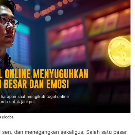
b Dicoba
 seru dan menegangkan sekaligus. Salah satu pasar