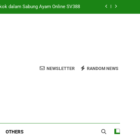
ok dalam Sabung Ayam Online SV388
g Ayam dengan Odds Terbaik di SV388
gkok: Raja Sabung Ayam dengan SV388
 Play: Sensasi Taruhan yang Menggigit
ok dalam Sabung Ayam Online SV388
NEWSLETTER
RANDOM NEWS
g Ayam dengan Odds Terbaik di SV388
gkok: Raja Sabung Ayam dengan SV388
OTHERS