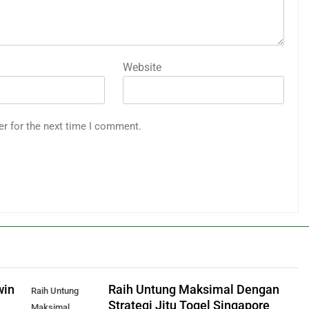
Website
er for the next time I comment.
win
Raih Untung Maksimal Dengan
Raih Untung
Strategi Jitu Togel Singapore
Maksimal