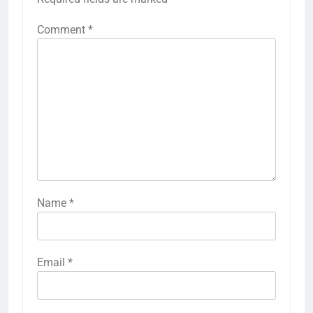
Comment
*
Name
*
Email
*