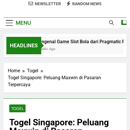
NEWSLETTER
RANDOM NEWS
MENU
Mengenal Game Slot Bola dari Pragmatic Play:
HEADLINES
2 Weeks Ago
Home
Togel
Togel Singapore: Peluang Maxwin di Pasaran
Terpercaya
TOGEL
Togel Singapore: Peluang