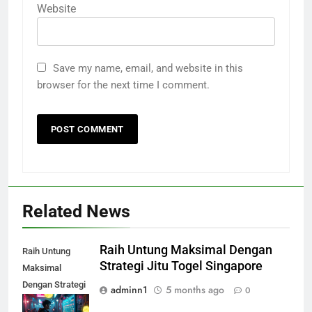
Website
Save my name, email, and website in this
browser for the next time I comment.
Related News
Raih Untung Maksimal Dengan
Raih Untung
Strategi Jitu Togel Singapore
Maksimal
Dengan Strategi
adminn1
5 months ago
0
Jitu Togel