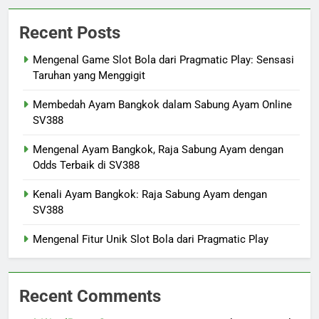
Recent Posts
Mengenal Game Slot Bola dari Pragmatic Play: Sensasi
Taruhan yang Menggigit
Membedah Ayam Bangkok dalam Sabung Ayam Online
SV388
Mengenal Ayam Bangkok, Raja Sabung Ayam dengan
Odds Terbaik di SV388
Kenali Ayam Bangkok: Raja Sabung Ayam dengan
SV388
Mengenal Fitur Unik Slot Bola dari Pragmatic Play
Recent Comments