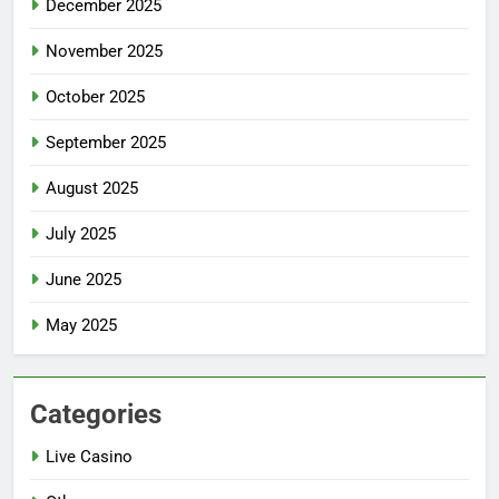
December 2025
November 2025
October 2025
September 2025
August 2025
July 2025
June 2025
May 2025
Categories
Live Casino