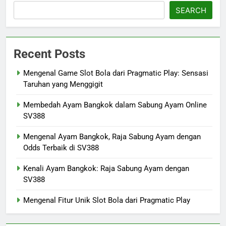
SEARCH
Recent Posts
Mengenal Game Slot Bola dari Pragmatic Play: Sensasi
Taruhan yang Menggigit
Membedah Ayam Bangkok dalam Sabung Ayam Online
SV388
Mengenal Ayam Bangkok, Raja Sabung Ayam dengan
Odds Terbaik di SV388
Kenali Ayam Bangkok: Raja Sabung Ayam dengan
SV388
Mengenal Fitur Unik Slot Bola dari Pragmatic Play