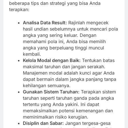
beberapa tips dan strategi yang bisa Anda
terapkan:
Analisa Data Result:
Rajinlah mengecek
hasil undian sebelumnya untuk mencari pola
angka yang sering keluar. Dengan
memahami pola ini, Anda bisa memilih
angka yang berpeluang tinggi muncul
kembali.
Kelola Modal dengan Baik:
Tentukan batas
maksimal taruhan dan jangan serakah.
Manajemen modal adalah kunci agar Anda
dapat bermain dalam jangka panjang tanpa
kehilangan semuanya.
Gunakan Sistem Taruhan:
Terapkan sistem
taruhan seperti taruhan ganda pada angka
tertentu yang Anda yakini. Ini dapat
memaksimalkan potensi kemenangan dan
meminimalkan risiko kerugian.
Disiplin dan Sabar:
Jangan tergesa-gesa