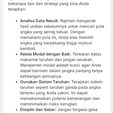
beberapa tips dan strategi yang bisa Anda
terapkan:
Analisa Data Result:
Rajinlah mengecek
hasil undian sebelumnya untuk mencari pola
angka yang sering keluar. Dengan
memahami pola ini, Anda bisa memilih
angka yang berpeluang tinggi muncul
kembali.
Kelola Modal dengan Baik:
Tentukan batas
maksimal taruhan dan jangan serakah.
Manajemen modal adalah kunci agar Anda
dapat bermain dalam jangka panjang tanpa
kehilangan semuanya.
Gunakan Sistem Taruhan:
Terapkan sistem
taruhan seperti taruhan ganda pada angka
tertentu yang Anda yakini. Ini dapat
memaksimalkan potensi kemenangan dan
meminimalkan risiko kerugian.
Disiplin dan Sabar:
Jangan tergesa-gesa