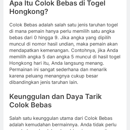
Apa Itu Colok Bebas di Togel
Hongkong?
Colok Bebas adalah salah satu jenis taruhan togel
di mana pemain hanya perlu memilih satu angka
bebas dari 0 hingga 9. Jika angka yang dipilih
muncul di nomor hasil undian, maka pemain akan
mendapatkan kemenangan. Contohnya, jika Anda
memilih angka 5 dan angka 5 muncul di hasil togel
Hongkong hari itu, Anda langsung menang.
Permainan ini sangat sederhana dan menarik
karena peluang menangnya cukup besar
dibandingkan jenis taruhan lain.
Keunggulan dan Daya Tarik
Colok Bebas
Salah satu keunggulan utama dari Colok Bebas
adalah kemudahan bermainnya. Anda tidak perlu