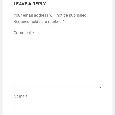
LEAVE A REPLY
Your email address will not be published.
Required fields are marked
*
Comment
*
Name
*