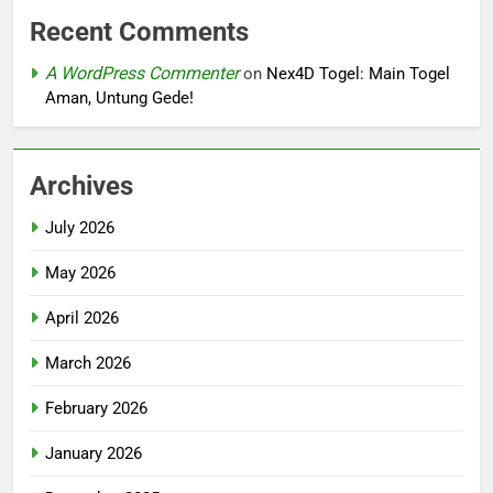
Recent Comments
A WordPress Commenter
on
Nex4D Togel: Main Togel
Aman, Untung Gede!
Archives
July 2026
May 2026
April 2026
March 2026
February 2026
January 2026