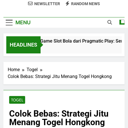
NEWSLETTER
RANDOM NEWS
MENU
Mengenal Game Slot Bola dari Pragmatic Play: Sensasi
HEADLINES
2 Weeks Ago
Home
Togel
Colok Bebas: Strategi Jitu Menang Togel Hongkong
TOGEL
Colok Bebas: Strategi Jitu
Menang Togel Hongkong