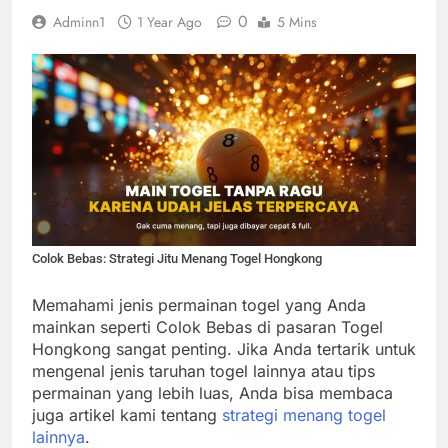
0
Adminn1
1 Year Ago
5 Mins
Colok Bebas: Strategi Jitu Menang Togel Hongkong
Memahami jenis permainan togel yang Anda
mainkan seperti Colok Bebas di pasaran Togel
Hongkong sangat penting. Jika Anda tertarik untuk
mengenal jenis taruhan togel lainnya atau tips
permainan yang lebih luas, Anda bisa membaca
juga artikel kami tentang
strategi menang togel
lainnya
.