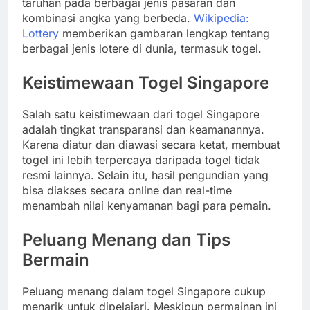
taruhan pada berbagai jenis pasaran dan
kombinasi angka yang berbeda.
Wikipedia:
Lottery
memberikan gambaran lengkap tentang
berbagai jenis lotere di dunia, termasuk togel.
Keistimewaan Togel Singapore
Salah satu keistimewaan dari togel Singapore
adalah tingkat transparansi dan keamanannya.
Karena diatur dan diawasi secara ketat, membuat
togel ini lebih terpercaya daripada togel tidak
resmi lainnya. Selain itu, hasil pengundian yang
bisa diakses secara online dan real-time
menambah nilai kenyamanan bagi para pemain.
Peluang Menang dan Tips
Bermain
Peluang menang dalam togel Singapore cukup
menarik untuk dipelajari. Meskipun permainan ini