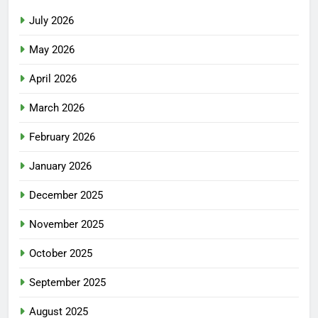
July 2026
May 2026
April 2026
March 2026
February 2026
January 2026
December 2025
November 2025
October 2025
September 2025
August 2025