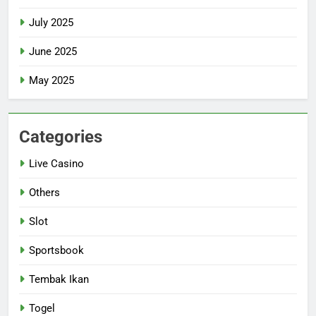
July 2025
June 2025
May 2025
Categories
Live Casino
Others
Slot
Sportsbook
Tembak Ikan
Togel