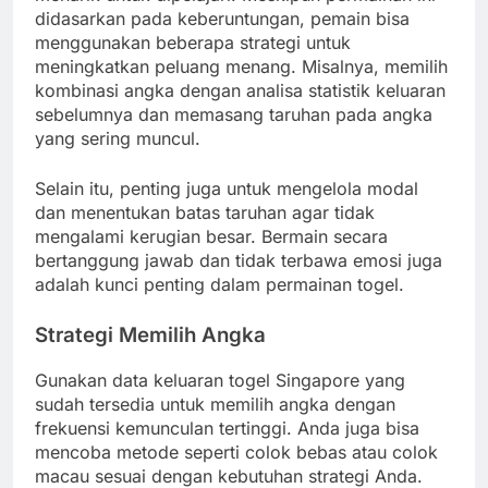
didasarkan pada keberuntungan, pemain bisa
menggunakan beberapa strategi untuk
meningkatkan peluang menang. Misalnya, memilih
kombinasi angka dengan analisa statistik keluaran
sebelumnya dan memasang taruhan pada angka
yang sering muncul.
Selain itu, penting juga untuk mengelola modal
dan menentukan batas taruhan agar tidak
mengalami kerugian besar. Bermain secara
bertanggung jawab dan tidak terbawa emosi juga
adalah kunci penting dalam permainan togel.
Strategi Memilih Angka
Gunakan data keluaran togel Singapore yang
sudah tersedia untuk memilih angka dengan
frekuensi kemunculan tertinggi. Anda juga bisa
mencoba metode seperti colok bebas atau colok
macau sesuai dengan kebutuhan strategi Anda.