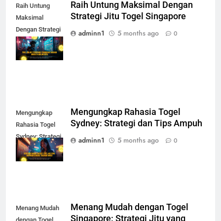
Raih Untung Maksimal Dengan
Raih Untung
Strategi Jitu Togel Singapore
Maksimal
Dengan Strategi
adminn1
5 months ago
0
Jitu Togel
Singapore
Mengungkap Rahasia Togel
Mengungkap
Sydney: Strategi dan Tips Ampuh
Rahasia Togel
Sydney: Strategi
adminn1
5 months ago
0
dan Tips Ampuh
Menang Mudah dengan Togel
Menang Mudah
Singapore: Strategi Jitu yang
dengan Togel