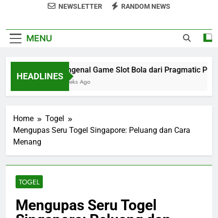
NEWSLETTER
RANDOM NEWS
MENU
Mengenal Game Slot Bola dari Pragmatic Play: 
HEADLINES
2 Weeks Ago
Home
Togel
Mengupas Seru Togel Singapore: Peluang dan Cara
Menang
TOGEL
Mengupas Seru Togel